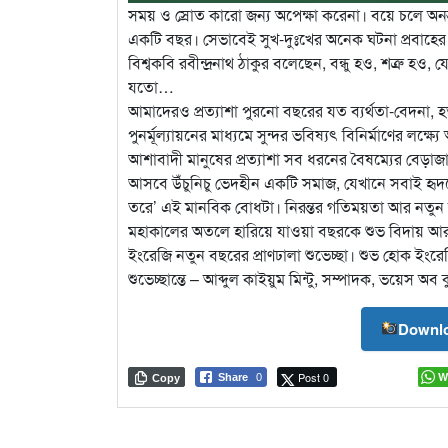
সময় ও স্রোত কারো জন্য অপেক্ষা করেনা। বয়ে চলে 
একটি বছর। সেভাবেই সুখ-দুঃখের অনেক ঘটনা প্রবাহের
বিশ্বকবি রবীন্দ্রনাথ ঠাকুর বলেছেন, বন্ধু হও, শত্রু 
যতো…
আমাদেরও প্রত্যাশা পুরনো বছরের যত ব্যর্থতা-বেদনা
পুনর্মূল্যায়নের মাধ্যমে সুন্দর ভবিষ্যৎ বিনির্মাণের লক
আশাবাদী মানুষের প্রত্যাশা সব ধরনের বৈষম্যের বে
আসবে উঁচুনিচু ভেদহীন একটি সমাজ, যেখানে সবাই হৃ
তরে’ এই মানবিক বোধটা। নিরন্তর গতিময়তা আর নতুন 
মহাকালের অতলে হারিয়ে যাওয়া বছরকে শুভ বিদায় আর
ইংরেজি নতুন বছরের প্রাণঢালা শুভেচ্ছা। শুভ হোক ইংর
শুভেচ্ছান্তে – আব্দুল কাইয়ুম মিন্টু, সম্পাদক, ভয়েস অব
Downlo
Post 0
W
Share
0
Copy