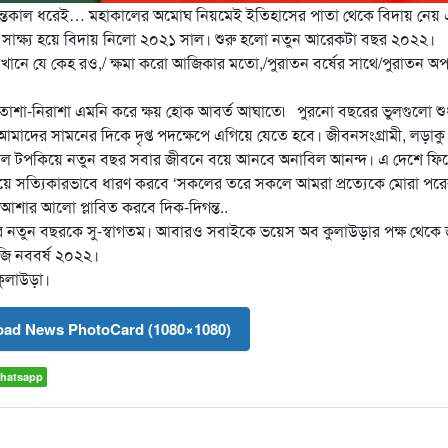
অনন্তকাল ধরেই… মহাকালের অমোঘ নিয়মেই ইতিহাসের পাতা থেকে বিদায় নেয়
 সাক্ষ্য হয়ে বিদায় নিলো ২০২১ সাল। শুরু হলো নতুন আরেকটা বছর ২০২২।
হও, যেখানে যে কেহ রও,/ ক্ষমা করো আজিকার মতো,/পুরাতন বর্ষের সাথে/পুরাতন অ
, হতাশা-নিরাশা এমনি করে ক্ষয় হোক আবর্ত আঘাতে৷ পুরনো বছরের ভুলগুলো শ
্ষ্যে আমাদের সামনের দিকে দৃপ্ত পদক্ষেপে এগিয়ে যেতে হবে। জীবনসংগ্রামী, লড়াকু
ড়াজাল টপকিয়ে নতুন বছর সবার জীবনে বয়ে আনবে অনাবিল আনন্দ। এ দেশে ফি
দয়ে সত্যিকারভাবে ধারণ করবে ‘সকলের তরে সকলে আমরা প্রত্যেকে মোরা পর
আশার আলো প্লাবিত করবে দিক-দিগন্ত..
 নতুন বছরকে সু-স্বাগতম। আবারও সবাইকে ভয়েস অব কুলাউড়ার পক্ষ থেকে 
েজি নববর্ষ ২০২২।
 কুলাউড়া।
ad News PhotoCard (1080×1080)
hatsapp