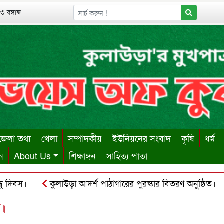
 বঙ্গাব্দ
েলা তথ্য
খেলা
সম্পাদকীয়
ইউনিয়নের সংবাদ
কৃষি
ধর্ম
ন
About Us
শিক্ষাঙ্গন
সাহিত্য পাতা
বস।
কুলাউড়া আদর্শ পাঠাগারের পুরস্কার বিতরণ অনুষ্ঠিত।
ক
ায় ঋণের বোঝা সইতে না পেরে দোকান কর্মচারীর আত্মহত্যা।
কু
া।