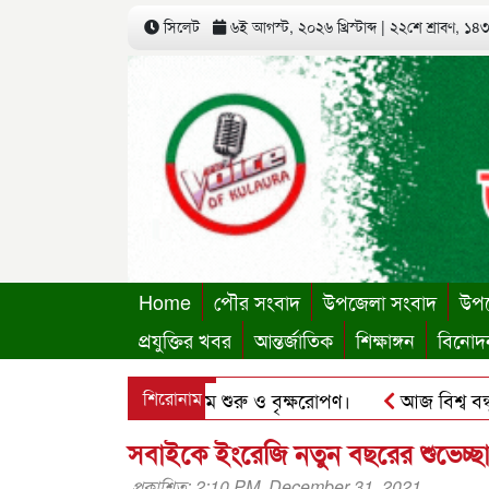
সিলেট
৬ই আগস্ট, ২০২৬ খ্রিস্টাব্দ
|
২২শে শ্রাবণ, ১৪৩৩
Home
পৌর সংবাদ
উপজেলা সংবাদ
উপজ
প্রযুক্তির খবর
আন্তর্জাতিক
শিক্ষাঙ্গন
বিনোদ
্থায়ী কার্যালয়ের কার্যক্রম শুরু ও বৃক্ষরোপণ।
শিরোনাম
আজ বিশ্ব বন্ধু দি
’র ছবি হোয়াটসঅ্যাপে ব্যবহার করে প্রতারণার চেষ্টা।
পৃথিমপাশ
সবাইকে ইংরেজি নতুন বছরের শুভেচ্ছ
প্রকাশিত: 2:10 PM, December 31, 2021