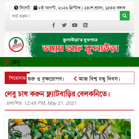
সিলেট
৮ই আগস্ট, ২০২৬ খ্রিস্টাব্দ
|
২৪শে শ্রাবণ, ১৪৩৩ বঙ্গাব্দ
মেনু
র কার্যক্রম শুরু ও বৃক্ষরোপণ।
শিরোনাম
আজ বিশ্ব বন্ধু দিবস।
কুলাউ
্যাপে ব্যবহার করে প্রতারণার চেষ্টা।
পৃথিমপাশায় ঋণের বোঝা 
লেবু চাষ করুন ফ্ল্যাটবাড়ির বেলকনিতে।
প্রকাশিত: 12:49 PM, May 21, 2021