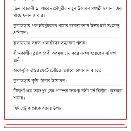
জিন বিজ্ঞানী ড. আবেদ চৌধুরীর নতুন উদ্ভাবন পঞ্চব্রীহি ধান। এক
গাছে ফলন ৫ বার।
কুলাউড়ায় গরু হৃষ্টপুষ্টকরণ খামার ব্যবস্থাপনায় উত্তম চর্চা সংক্রান্ত
প্রশিক্ষণ।
কুলাউড়ায় সফল খামারীদের সম্মাননা প্রদান।
গ্রীষ্মকালীন ব্ল্যাক বেবী তরমুজ চাষ করে সফল হয়েছেন সবিতা
রানী।
হাকালুকি হাওর ফেটে চৌচির। বোরো চাষাবাদ ব্যাহত।
কুলাউড়ায় কৃষি মেলার উদ্বোধন।
টিলাগাঁওয়ে তাজপুর সেচ পাম্পের জায়গা নদীগর্ভে বিলীন। কৃষকরা
শঙ্কায়।
হিট স্ট্রোক থেকে বাঁচার উপায়।