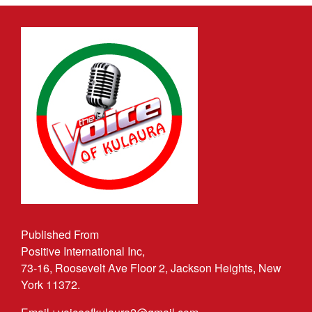
Published From
Positive International Inc,
73-16, Roosevelt Ave Floor 2, Jackson Heights, New
York 11372.