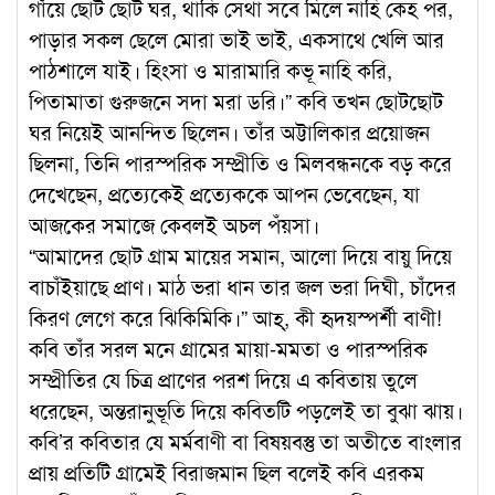
গাঁয়ে ছোট ছোট ঘর, থাকি সেথা সবে মিলে নাহি কেহ পর,
পাড়ার সকল ছেলে মোরা ভাই ভাই, একসাথে খেলি আর
পাঠশালে যাই। হিংসা ও মারামারি কভূ নাহি করি,
পিতামাতা গুরুজনে সদা মরা ডরি।” কবি তখন ছোটছোট
ঘর নিয়েই আনন্দিত ছিলেন। তাঁর অট্টালিকার প্রয়োজন
ছিলনা, তিনি পারস্পরিক সম্প্রীতি ও মিলবন্ধনকে বড় করে
দেখেছেন, প্রত্যেকেই প্রত্যেককে আপন ভেবেছেন, যা
আজকের সমাজে কেবলই অচল পঁয়সা।
“আমাদের ছোট গ্রাম মায়ের সমান, আলো দিয়ে বায়ু দিয়ে
বাচাঁইয়াছে প্রাণ। মাঠ ভরা ধান তার জল ভরা দিঘী, চাঁদের
কিরণ লেগে করে ঝিকিমিকি।” আহ্, কী হৃদয়স্পর্শী বাণী!
কবি তাঁর সরল মনে গ্রামের মায়া-মমতা ও পারস্পরিক
সম্প্রীতির যে চিত্র প্রাণের পরশ দিয়ে এ কবিতায় তুলে
ধরেছেন, অন্তরানুভূতি দিয়ে কবিতটি পড়লেই তা বুঝা ঝায়।
কবি’র কবিতার যে মর্মবাণী বা বিষয়বস্তু তা অতীতে বাংলার
প্রায় প্রতিটি গ্রামেই বিরাজমান ছিল বলেই কবি এরকম