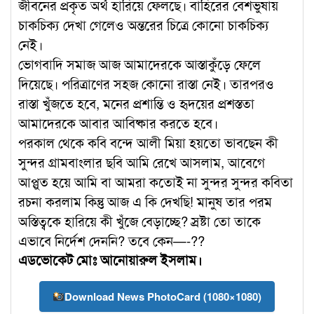
জীবনের প্রকৃত অর্থ হারিয়ে ফেলছে। বাহিরের বেশভুষায়
চাকচিক্য দেখা গেলেও অন্তরের চিত্রে কোনো চাকচিক্য
নেই।
ভোগবাদি সমাজ আজ আমাদেরকে আস্তাকুঁড়ে ফেলে
দিয়েছে। পরিত্রাণের সহজ কোনো রাস্তা নেই। তারপরও
রাস্তা খুঁজতে হবে, মনের প্রশান্তি ও হৃদয়ের প্রশস্ততা
আমাদেরকে আবার আবিষ্কার করতে হবে।
পরকাল থেকে কবি বন্দে আলী মিয়া হয়তো ভাবছেন কী
সুন্দর গ্রামবাংলার ছবি আমি রেখে আসলাম, আবেগে
আপ্লুত হয়ে আমি বা আমরা কতোই না সুন্দর সুন্দর কবিতা
রচনা করলাম কিন্তু আজ এ কি দেখছি! মানুষ তার পরম
অস্তিত্বকে হারিয়ে কী খুঁজে বেড়াচ্ছে? স্রষ্টা তো তাকে
এভাবে নির্দেশ দেননি? তবে কেন—-??
এডভোকেট মোঃ আনোয়ারুল ইসলাম।
Download News PhotoCard (1080×1080)