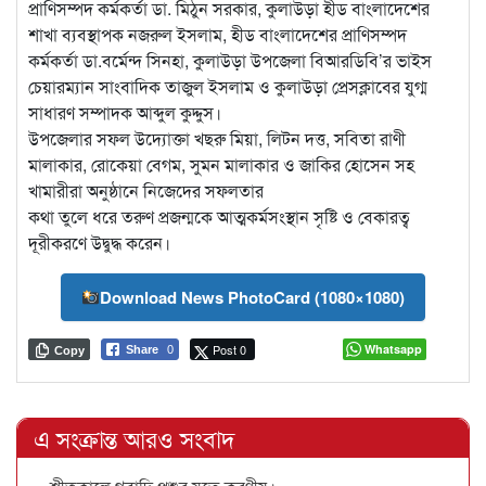
প্রাণিসম্পদ কর্মকর্তা ডা. মিঠুন সরকার, কুলাউড়া হীড বাংলাদেশের
শাখা ব্যবস্থাপক নজরুল ইসলাম, হীড বাংলাদেশের প্রাণিসম্পদ
কর্মকর্তা ডা.বর্মেন্দ সিনহা, কুলাউড়া উপজেলা বিআরডিবি’র ভাইস
চেয়ারম্যান সাংবাদিক তাজুল ইসলাম ও কুলাউড়া প্রেসক্লাবের যুগ্ম
সাধারণ সম্পাদক আব্দুল কুদ্দুস।
উপজেলার সফল উদ্যোক্তা খছরু মিয়া, লিটন দত্ত, সবিতা রাণী
মালাকার, রোকেয়া বেগম, সুমন মালাকার ও জাকির হোসেন সহ
খামারীরা অনুষ্ঠানে নিজেদের সফলতার
কথা তুলে ধরে তরুণ প্রজন্মকে আত্মকর্মসংস্থান সৃষ্টি ও বেকারত্ব
দূরীকরণে উদ্বুদ্ধ করেন।
Download News PhotoCard (1080×1080)
Post 0
Whatsapp
Share
0
Copy
এ সংক্রান্ত আরও সংবাদ