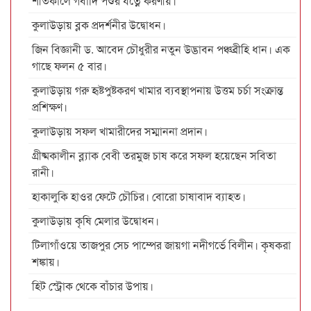
শীতকালে গবাদি পশুর যত্নে করণীয়।
কুলাউড়ায় ব্লক প্রদর্শনীর উদ্বোধন।
জিন বিজ্ঞানী ড. আবেদ চৌধুরীর নতুন উদ্ভাবন পঞ্চব্রীহি ধান। এক
গাছে ফলন ৫ বার।
কুলাউড়ায় গরু হৃষ্টপুষ্টকরণ খামার ব্যবস্থাপনায় উত্তম চর্চা সংক্রান্ত
প্রশিক্ষণ।
কুলাউড়ায় সফল খামারীদের সম্মাননা প্রদান।
গ্রীষ্মকালীন ব্ল্যাক বেবী তরমুজ চাষ করে সফল হয়েছেন সবিতা
রানী।
হাকালুকি হাওর ফেটে চৌচির। বোরো চাষাবাদ ব্যাহত।
কুলাউড়ায় কৃষি মেলার উদ্বোধন।
টিলাগাঁওয়ে তাজপুর সেচ পাম্পের জায়গা নদীগর্ভে বিলীন। কৃষকরা
শঙ্কায়।
হিট স্ট্রোক থেকে বাঁচার উপায়।