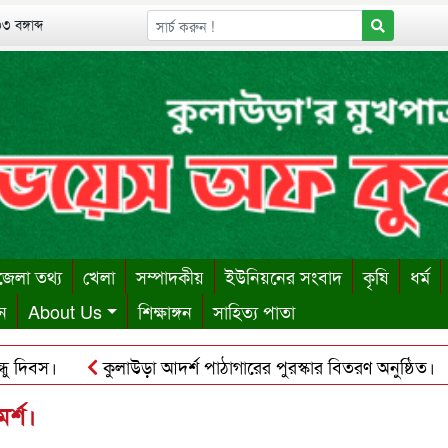
 বঙ্গাব্দ
েলা তথ্য
খেলা
সম্পাদকীয়
ইউনিয়নের সংবাদ
কৃষি
ধর্ম
ন
About Us
শিক্ষাঙ্গন
সাহিত্য পাতা
বস।
কুলাউড়া আদর্শ পাঠাগারের পুরস্কার বিতরণ অনুষ্ঠিত।
ক
ায় ঋণের বোঝা সইতে না পেরে দোকান কর্মচারীর আত্মহত্যা।
কু
মর্শ।