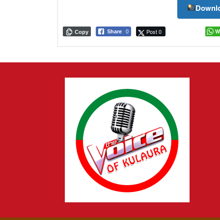
Downlo
Post 0
W
Share
0
Copy