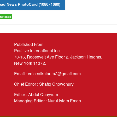
ad News PhotoCard (1080×1080)
hatsapp
Published From
Positive International Inc,
73-16, Roosevelt Ave Floor 2, Jackson Heights,
New York 11372.
Email : voiceofkulaura2@gmail.com
Chief Editor : Shafiq Chowdhury
Editor : Abdul Quayyum
Managing Editor : Nurul Islam Emon