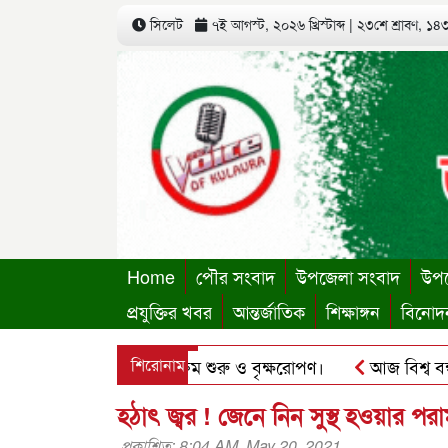
সিলেট
৭ই আগস্ট, ২০২৬ খ্রিস্টাব্দ
|
২৩শে শ্রাবণ, ১৪৩৩
Home
পৌর সংবাদ
উপজেলা সংবাদ
উপজ
প্রযুক্তির খবর
আন্তর্জাতিক
শিক্ষাঙ্গন
বিনোদ
্থায়ী কার্যালয়ের কার্যক্রম শুরু ও বৃক্ষরোপণ।
শিরোনাম
আজ বিশ্ব বন্ধু দি
’র ছবি হোয়াটসঅ্যাপে ব্যবহার করে প্রতারণার চেষ্টা।
পৃথিমপাশ
হঠাৎ জ্বর ! জেনে নিন সুস্থ হওয়ার পরা
প্রকাশিত: 8:04 AM, May 20, 2021