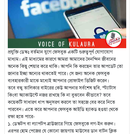
প্রযুক্তি ডেস্কঃ বর্তমান যুগে ফেসবুক একটি গুরুত্বপূর্ণ যোগাযোগ
মাধ্যম। এই মাধ্যমের কারণে আমরা আমাদের দৈনন্দিন জীবনের
অনেক কিছু শেয়ার করে থাকি। আপনি কি করছেন তার আপডেট তো
জানার ইচ্ছা অন্যের থাকতেই পারে। সে জন্য অনেক ফেসবুক
ব্যবহারকারী মাঝে মধ্যেই আপনার প্রোফাইল ভিজিট করেন।
তবে বন্ধু তালিকার বাইরের কেউ আপনার সর্বশেষ ছবি, স্ট্যাটাস
কিংবা অ্যাকাউন্টে নজর রাখছে কি না বুঝবেন কীভাবে? তবে
কয়েকটি সাধারণ ধাপ অনুসরণ করলে তা সহজে বের করে নিতে
পারবেন। এতে করে আপনার ফেসবুক আইডি হ্যাকড হওয়া থেকে
রক্ষা হতে পারে-
১. ডেস্কটপ বা ল্যাপটপ ব্রাউজারে গিয়ে ফেসবুকে লগ-ইন করুন।
এরপর হোম পেজের যে কোনো জায়গায় মাউসের ডান বাটন ক্লিক