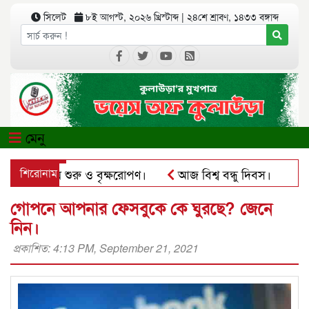
সিলেট
৮ই আগস্ট, ২০২৬ খ্রিস্টাব্দ
|
২৪শে শ্রাবণ, ১৪৩৩ বঙ্গাব্দ
মেনু
ের কার্যক্রম শুরু ও বৃক্ষরোপণ।
শিরোনাম
আজ বিশ্ব বন্ধু দিবস।
কুল
সঅ্যাপে ব্যবহার করে প্রতারণার চেষ্টা।
পৃথিমপাশায় ঋণের বোঝা
গোপনে আপনার ফেসবুকে কে ঘুরছে? জেনে
নিন।
প্রকাশিত: 4:13 PM, September 21, 2021