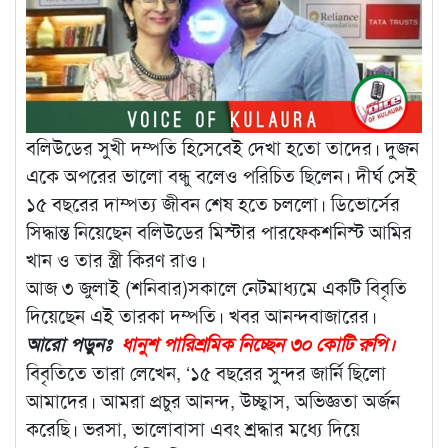
বলিউডের সুখী দম্পতি হিসেবেই দেখা হতো তাদের। দুজন
একে অপরের ভালো বন্ধু বলেও পরিচিত ছিলেন। দীর্ঘ সেই
১৫ বছরের দাম্পত্য জীবন শেষ হতে চললো। ডিভোর্সের
সিদ্ধান্ত নিয়েছেন বলিউডের মিস্টার পারফেকশনিস্ট আমির
খান ও তার স্ত্রী কিরণ রাও।
আজ ৩ জুলাই (শনিবার)সকালে নেটমাধ্যমে একটি বিবৃতি
দিয়েছেন এই তারকা দম্পতি। খবর আনন্দবাজারের।
আরো পড়ুনঃ
ধানুশ পারিশ্রমিক নিচ্ছেন ৩০ কোটি রুপি।
বিবৃতিতে তারা লেখেন, ‘১৫ বছরের সুন্দর জার্নি ছিলো
আমাদের। আমরা প্রচুর আনন্দ, উচ্ছ্বাস, অভিজ্ঞতা অর্জন
করেছি। ভরসা, ভালোবাসা এবং শ্রদ্ধার মধ্যে দিয়ে