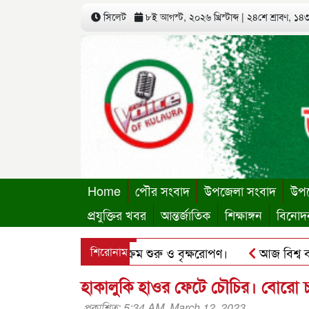
সিলেট
৮ই আগস্ট, ২০২৬ খ্রিস্টাব্দ
|
২৪শে শ্রাবণ, ১৪৩৩
Home
পৌর সংবাদ
উপজেলা সংবাদ
উপজ
প্রযুক্তির খবর
আন্তর্জাতিক
শিক্ষাঙ্গন
বিনোদ
স্থায়ী কার্যালয়ের কার্যক্রম শুরু ও বৃক্ষরোপণ।
শিরোনাম
আজ বিশ্ব বন্ধু দ
ু’র ছবি হোয়াটসঅ্যাপে ব্যবহার করে প্রতারণার চেষ্টা।
পৃথিমপা
হাকালুকি হাওর ফেটে চৌচির। বোরো চ
প্রকাশিত: 5:34 AM, March 12, 2023