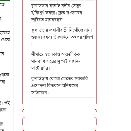
িতে
কুলাউড়ায় ফানাই নদীর সেতুর
ঝুঁকিপূর্ণ অবস্থা। দ্রুত সংস্কারের
ো
দাবিতে মানববন্ধন।
কুলাউড়ায় প্রবাসীর স্ত্রী নিখোঁজে নানা
 হয়েছে
গুঞ্জন। রহস্য উদঘাটনে তৎপর পুলিশ
ি থেকে
!
ার
সীমান্তে হত্যাকাণ্ড আন্তর্জাতিক
মানবাধিকারের সুস্পষ্ট লঙ্ঘন-
পাটোয়ারি।
 থেকে
কুলাউড়ায় বোরো ক্ষেতের সরকারি
োরো
প্রণোদনা বিতরণে অনিয়মের
অভিযোগ।
ছে। ওই
বোরো
ার
বায়