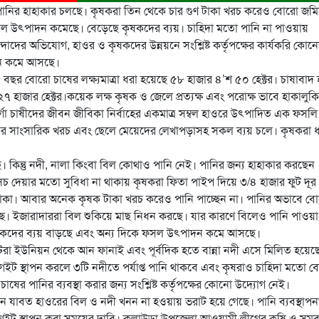
ওরে পানির হাহাকার চলছে। কৃষকরা তিন থেকে চার গুণ টাকা খরচ করেও বোরো জম
ফসল উৎপাদন কমেছে। বেড়েছে কৃষকদের ব্যয়। চাহিদা মতো পানি না পাওয়ায়
ন্দাদের অভিযোগ, হাওর ও কৃষকদের উন্নয়নে সংশ্লিষ্ট কর্তৃপক্ষের কার্যকরি কোন
াদন কমে আসছে।
য় এ বছর বোরো চাষের লক্ষ্যমাত্রা ধরা হয়েছে ৫৮ হাজার ৪’শ ৫০ হেক্টর। চাষাবাদ
৭ হাজার হেক্টর।কয়েক লক্ষ কৃষক ও জেলে প্রত্যক্ষ এবং পরোক্ষ ভাবে হাকালুক
 বর্গা চাষীদের জীবন জীবিকা নির্বাহের একমাত্র সম্বল হাওরে উৎপাদিত এক ফসলি
 সাংসারিক খরচ এবং ছেলে মেয়েদের লেখাপড়াসহ সকল ব্যয় চলে। কৃষকরা ধ
িন্তু নদী, নালা কিংবা বিল কোথাও পানি নেই। পানির জন্য হাহাকার করছেন
েচ দেয়ার মতো সুবিধা না থাকায় কৃষকরা ফিতা পাইপ দিয়ে ৩/৪ হাজার ফুট দূর
’শ টাকা। আবার অনেক কৃষক টাকা খরচ করেও পানি পাচ্ছেন না। পানির অভাবে ব
ে। ইজারাদাররা বিল শুকিয়ে মাছ নিধন করছে। যার কারণে বিলেও পানি পাওয়া
 কৃষকদের ব্যয় বাড়ছে এবং অন্য দিকে ফসল উৎপাদন কমে আসছে।
াটেরা ইউনিয়ন থেকে আন ফানাই এবং পূর্বদিক হতে বান্না নদী এসে মিলিত হয়ে
েইট স্থাপন করলে ৩টি নদীতে পর্যাপ্ত পানি থাকবে এবং কৃষরাও চাহিদা মতো 
 পানির ব্যবস্থা করার জন্য সংশ্লিষ্ট কর্তৃপক্ষের কোনো উদ্যোগ নেই।
 দিন যাবত হাওরের বিল ও নদী খনন না হওয়ায় ভরাট হয়ে গেছে। পানি ব্যবস্থাপন
গেইট স্থাপন করা সময়ের দাবি। কুলাউড়া উপজেলা আওয়ামী লীগের কৃষি ও সম