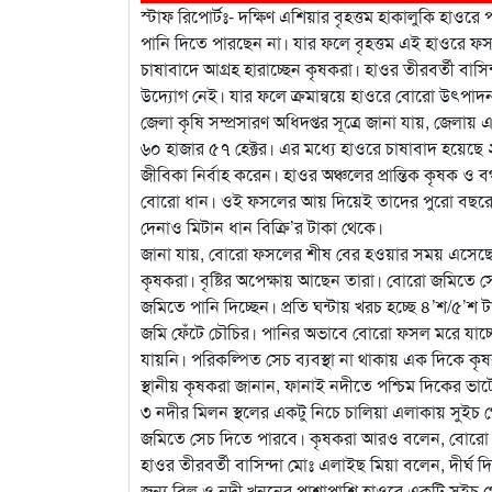
স্টাফ রিপোর্টঃ- দক্ষিণ এশিয়ার বৃহত্তম হাকালুকি হা
পানি দিতে পারছেন না। যার ফলে বৃহত্তম এই হাওরে 
চাষাবাদে আগ্রহ হারাচ্ছেন কৃষকরা। হাওর তীরবর্তী বাসি
উদ্যোগ নেই। যার ফলে ক্রমান্বয়ে হাওরে বোরো উৎপ
জেলা কৃষি সম্প্রসারণ অধিদপ্তর সূত্রে জানা যায়, জেলা
৬০ হাজার ৫৭ হেক্টর। এর মধ্যে হাওরে চাষাবাদ হয়েছে ২
জীবিকা নির্বাহ করেন। হাওর অঞ্চলের প্রান্তিক কৃষক ও
বোরো ধান। ওই ফসলের আয় দিয়েই তাদের পুরো বছরের
দেনাও মিটান ধান বিক্রি’র টাকা থেকে।
জানা যায়, বোরো ফসলের শীষ বের হওয়ার সময় এসেছে। ক
কৃষকরা। বৃষ্টির অপেক্ষায় আছেন তারা। বোরো জমিতে স
জমিতে পানি দিচ্ছেন। প্রতি ঘন্টায় খরচ হচ্ছে ৪’শ/৫
জমি ফেঁটে চৌচির। পানির অভাবে বোরো ফসল মরে যাচ্ছ
যায়নি। পরিকল্পিত সেচ ব্যবস্থা না থাকায় এক দিকে
স্থানীয় কৃষকরা জানান, ফানাই নদীতে পশ্চিম দিকের ভ
৩ নদীর মিলন স্থলের একটু নিচে চালিয়া এলাকায় সুইচ গ
জমিতে সেচ দিতে পারবে। কৃষকরা আরও বলেন, বোরো চাষের
হাওর তীরবর্তী বাসিন্দা মোঃ এলাইছ মিয়া বলেন, দীর্ঘ
জন্য বিল ও নদী খননের পাশাপাশি হাওরে একটি সুইচ 