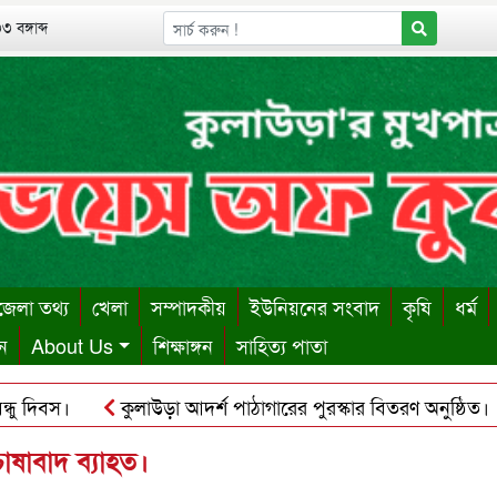
 বঙ্গাব্দ
েলা তথ্য
খেলা
সম্পাদকীয়
ইউনিয়নের সংবাদ
কৃষি
ধর্ম
ন
About Us
শিক্ষাঙ্গন
সাহিত্য পাতা
িবস।
কুলাউড়া আদর্শ পাঠাগারের পুরস্কার বিতরণ অনুষ্ঠিত।
শায় ঋণের বোঝা সইতে না পেরে দোকান কর্মচারীর আত্মহত্যা।
ক
াষাবাদ ব্যাহত।