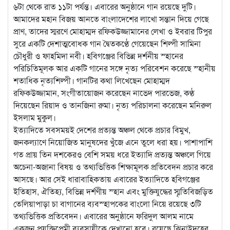
৬টা থেকে রাত ১১টা পর্যন্ত। এবারের অনুষ্ঠানে গান রয়েছে দুটি।
আমাদের মহান বিজয় আনতে বাংলাদেশের লাখো সন্তান দিয়ে গেছে
প্রাণ, তাদের স্মরণে মোহাম্মদ রফিকউজ্জামানের লেখা ও ইবরার টিপুর
সুরে একটি দেশাত্মবোধক গান দ্বৈতকণ্ঠে গেয়েছেন শিল্পী সামিনা
চৌধুরী ও ফাহমিদা নবী। হবিগঞ্জের বিভিন্ন দর্শনীয় স্হানের
পরিচিতিমূলক আর একটি গানের সঙ্গে নৃত্য পরিবেশন করেছে স্হানীয়
শতাধিক নৃত্যশিল্পী। গানটির কথা লিখেছেন মোহাম্মদ
রফিকউজ্জামান, সংগীতায়োজন করেছেন নাভেদ পারভেজ, কণ্ঠ
দিয়েছেন রিয়াদ ও তানজিনা রুমা। নৃত্য পরিচালনা করেছেন মনিরুল
ইসলাম মুকুল।
ইত্যাদিতে সবসময়ই দেশের প্রত্যন্ত অঞ্চল থেকে প্রচার বিমুখ,
জনকল্যাণে নিয়োজিত মানুষদের খুঁজে এনে তুলে ধরা হয়। পাশাপাশি
গত প্রায় তিন দশকেরও বেশি সময় ধরে ইত্যাদি প্রত্যন্ত অঞ্চলে গিয়ে
অচেনা-অজানা বিষয় ও তথ্যভিত্তিক শিক্ষামূলক প্রতিবেদন প্রচার করে
আসছে। আর সেই ধারাবাহিকতায় এবারের ইত্যাদিতে হবিগঞ্জের
ইতিহাস, ঐতিহ্য, বিভিন্ন দর্শণীয় স্হান এবং মুক্তিযুদ্ধের স্মৃতিবিজড়িত
তেলিয়াপাড়া চা বাগানের ব্যবস্হাপকের বাংলো নিয়ে রয়েছে ৩টি
তথ্যভিত্তিক প্রতিবেদন। এবারের অনুষ্ঠানে ফরিদুল আলম নামে
একজন প্রযুক্তিপ্রেমী ব্যবসায়ীকে দেখানো হবে। রয়েছে ঝিনাইদহের