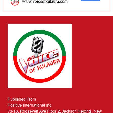
Published From
Positive International Inc,
73-16, Roosevelt Ave Floor 2, Jackson Heights, New