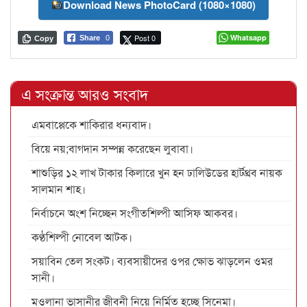
Download News PhotoCard (1080×1080)
Post 0
Whatsapp
Share
0
Copy
এ সংক্রান্ত আরও সংবাদ
এমবাপ্পেকে শাকিরার ধন্যবাদ।
বিয়ে নয়;বাগদান সম্পন্ন করেছেন লুবাবা।
শাশুড়ির ১২ লাখ টাকার কিলারে খুন হন ঢালিউডের হার্টথ্রব নায়ক
সালমান শাহ।
নির্বাচনে অংশ নিচ্ছেন সংগীতশিল্পী আসিফ আকবর।
কণ্ঠশিল্পী নোবেল আটক।
সয়াবিন তেল সংকট। ব্যবসায়ীদের ওপর ক্ষোভ ঝাড়লেন ওমর
সানী।
মওলানা ভাসানীর জীবনী নিয়ে নির্মিত হচ্ছে সিনেমা।