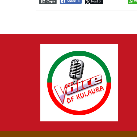
Post 0
W
Share
0
Copy