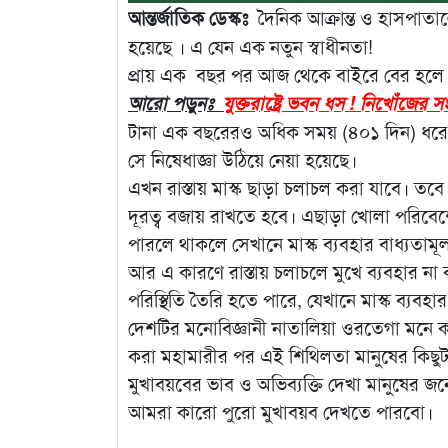
আন্তর্জাতিক ডেস্কঃ
দৈনিক আক্রান্ত ও হাসপাতালে
হয়েছে । এ যেন এক নতুন স্বাধীনতা!
প্রায় এক বছর পর আজ থেকে বাইরে বের হলে আর প
আরো পড়ুনঃ
যুক্তরাষ্ট্রে ভবন ধস ! নিখোঁজের স
টানা এক বছরেরও অধিক সময় (৪০১ দিন) ধরে স
সে নিষেধাজ্ঞা উঠিয়ে নেয়া হয়েছে।
এখন রাস্তায় মাস্ক ছাড়া চলাচল করা যাবে। তব
দূরত্ব বজায় রাখতে হবে। এছাড়া খোলা পরিবেশে
পারলে থাকলে সেখানে মাস্ক ব্যবহার বাধ্যতামূ
আর এ কারণে রাস্তায় চলাচলে মুখে ব্যবহার ন
পরিস্থিতি তৈরি হতে পারে, যেখানে মাস্ক ব্যবহা
দেশটির মনোবিজ্ঞানী নাতালিয়া ওরতেগা মনে করেন
করা মহামারীর পর এই শিথিলতা মানুষের কিছুটা
মুখাবয়বের ভাব ও অভিব্যক্তি দেখা মানুষের জন্
আমরা কারো পুরো মুখাবয়ব দেখতে পারবো।