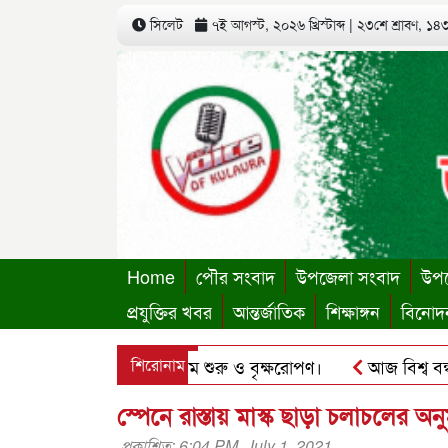
সিলেট
৭ই আগস্ট, ২০২৬ খ্রিস্টাব্দ
|
২৩শে শ্রাবণ, ১৪৩৩
Home
পৌর সংবাদ
উপজেলা সংবাদ
উপজ
প্রযুক্তির খবর
আন্তর্জাতিক
শিক্ষাঙ্গন
বিনোদ
থায়ী কার্যালয়ের কার্যক্রম শুরু ও বৃক্ষরোপণ।
শিরোনাম
আজ বিশ্ব বন্ধু দিব
’র ছবি হোয়াটসঅ্যাপে ব্যবহার করে প্রতারণার চেষ্টা।
পৃথিমপাশা
স্পেনে রাস্তায় মাস্ক ছাড়া চলাচলের অন
প্রকাশিত: 6:04 PM, July 1, 2021