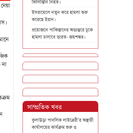
ফিলিস্তিনি নিহত।
নেয়া
ইসরায়েলে নতুন করে হামলা শুরু
করেছে ইরান।
বাস।
প্রয়োজনে পাকিস্তানের অভ্যন্তরে ঢুকে
হামলা চালাবে ভারত- জয়শঙ্কর।
মানে
াজিক
 না
িক্রম
সাম্প্রতিক খবর
খন
কুলাউড়া পাবলিক লাইব্রেরী’র অস্থায়ী
কার্যালয়ের কার্যক্রম শুরু ও