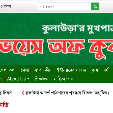
 বঙ্গাব্দ
েলা তথ্য
খেলা
সম্পাদকীয়
ইউনিয়নের সংবাদ
কৃষি
ধর্ম
ন
About Us
শিক্ষাঙ্গন
সাহিত্য পাতা
স।
কুলাউড়া আদর্শ পাঠাগারের পুরস্কার বিতরণ অনুষ্ঠিত।
কু
য় ঋণের বোঝা সইতে না পেরে দোকান কর্মচারীর আত্মহত্যা।
কুল
ুমতি