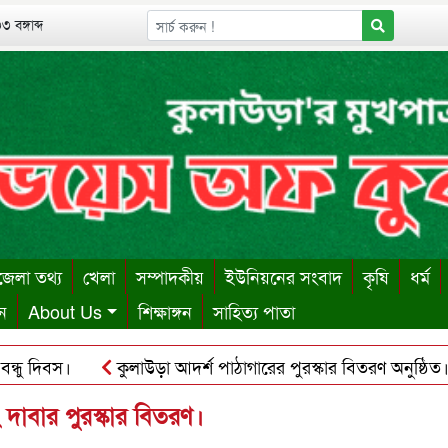
 বঙ্গাব্দ
েলা তথ্য
খেলা
সম্পাদকীয়
ইউনিয়নের সংবাদ
কৃষি
ধর্ম
ন
About Us
শিক্ষাঙ্গন
সাহিত্য পাতা
 দিবস।
কুলাউড়া আদর্শ পাঠাগারের পুরস্কার বিতরণ অনুষ্ঠিত।
পাশায় ঋণের বোঝা সইতে না পেরে দোকান কর্মচারীর আত্মহত্যা।
দাবার পুরস্কার বিতরণ।