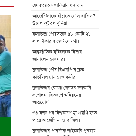
এমবাপ্পেকে শাকিরার ধন্যবাদ।
আর্জেন্টিনাকে বাঁচাতে গোল বাতিল?
উত্তাল ফুটবল দুনিয়া।
কুলাউড়া পৌরসভার ৯৮ কোটি ২৮
লাখ টাকার বাজেট ঘোষণা।
আন্তর্জাতিক ফুটবলকে বিদায়
জানালেন নেইমার।
কুলাউড়া পৌর বিএনপি’র দ্রুত
কাউন্সিল চান নেতাকর্মীরা।
কুলাউড়ায় বোরো ক্ষেতের সরকারি
প্রণোদনা বিতরণে অনিয়মের
অভিযোগ।
৩৬ বছর পর বিশ্বকাপে মুখোমুখি হতে
পারে আর্জেন্টিনা ও ব্রাজিল।
কুলাউড়ায় পাবলিক লাইব্রেরি পুনরায়