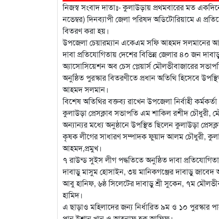
নিজস্ব সংবাদ দাতাঃ- কুলাউড়ায় প্রথমবারের মত একদিনের
নভেম্বর) দিনব্যাপী জেলা পরিষদ অডিটোরিয়ামে এ প্রতিযো
বিতরণ করা হয়।
উপজেলা চেয়ারম্যান একেএম সফি আহমদ সলমানের আয়ো
দাবা প্রতিযোগিতায় দেশের বিভিন্ন জেলার ৪০ জন দাবা
অ্যাসোসিয়েশন অব চেস প্লেয়ার্স মৌলভীবাজারের সভাপ
অনুষ্ঠিত পুরস্কার বিতরণীতে প্রধান অতিথি হিসেবে উ
আহমদ সলমান।
বিশেষ অতিথির বক্তব্য রাখেন উপজেলা নির্বাহী কর্মকর্তা
কুলাউড়া প্রেসক্লাব সভাপতি এম শাকিল রশীদ চৌধুর
অন্যান্যর মধ্যে অনুষ্ঠানে উপস্থিত ছিলেন কুলাউড়া প্র
কৃষক লীগের সাধারণ সম্পাদক ফুয়াদ আলম চৌধুরী, কু
আহমদ,প্রমুখ।
৭ রাউন্ড সুইস লীগ পদ্ধতিতে অনুষ্ঠিত দাবা প্রতিযোগি
দাবাড়ু মাসুম হোসাইন, ৩য় মানিকগঞ্জের দাবাড়ু জাবেদ
আবু হানিফ, ৬ষ্ঠ সিলেটের দাবাড়ু শ্রী সুকেন, ৭ম মৌ
হামিদ।
এ ছাড়াও মহিলাদের জন্য নির্ধারিত ৯ম ও ১০ পুরস্কার পান
পান ইশান খান ও আহনাফ হক আফিফ।