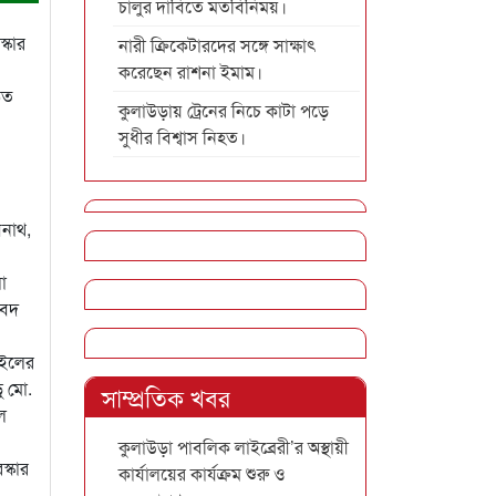
চালুর দাবিতে মতবিনিময়।
্কার
নারী ক্রিকেটারদের সঙ্গে সাক্ষাৎ
করেছেন রাশনা ইমাম।
িত
কুলাউড়ায় ট্রেনের নিচে কাটা পড়ে
সুধীর বিশ্বাস নিহত।
বনাথ,
া
বেদ
াইলের
ু মো.
সাম্প্রতিক খবর
ল
কুলাউড়া পাবলিক লাইব্রেরী’র অস্থায়ী
স্কার
কার্যালয়ের কার্যক্রম শুরু ও