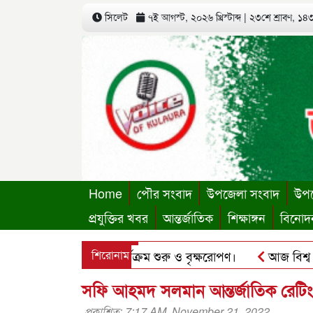
সিলেট
৭ই আগস্ট, ২০২৬ খ্রিস্টাব্দ
|
২৩শে শ্রাবণ, ১৪৩৩
Home
পৌর সংবাদ
উপজেলা সংবাদ
উপজ
প্রযুক্তির খবর
আন্তর্জাতিক
শিক্ষাঙ্গন
বিনোদ
 অস্থায়ী কার্যালয়ের কার্যক্রম শুরু ও বৃক্ষরোপণ।
শিরোনাম
আজ বিশ্ব বন্ধু
পলু’র ছবি হোয়াটসঅ্যাপে ব্যবহার করে প্রতারণার চেষ্টা।
পৃথিম
সফি আহমদ সলমান আন্তর্জাতিক রেটিং 
প্রকাশিত: 7:17 AM, November 21, 2022