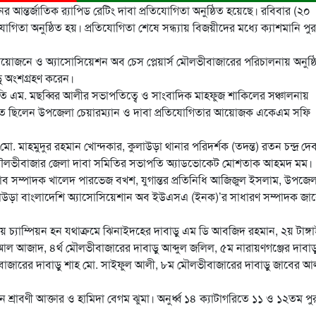
 আন্তর্জাতিক র‌্যাপিড রেটিং দাবা প্রতিযোগিতা অনুষ্ঠিত হয়েছে। রবিবার (২০
গিতা অনুষ্ঠিত হয়। প্রতিযোগিতা শেষে সন্ধ্যায় বিজয়ীদের মধ্যে ক্যাশমানি পুরস
জনে ও অ্যাসোসিয়েশন অব চেস প্লেয়ার্স মৌলভীবাজারের পরিচালনায় অনুষ্ঠ
ড়ু অংশগ্রহণ করেন।
তি এম. মছব্বির আলীর সভাপতিত্বে ও সাংবাদিক মাহফুজ শাকিলের সঞ্চালনায়
পস্থিত ছিলেন উপজেলা চেয়ারম্যান ও দাবা প্রতিযোগিতার আয়োজক একেএম সফি
 মো. মাহমুদুর রহমান খোন্দকার, কুলাউড়া থানার পরিদর্শক (তদন্ত) রতন চন্দ্র দে
ী, মৌলভীবাজার জেলা দাবা সমিতির সভাপতি অ্যাডভোকেট মোশতাক আহমদ মম।
েসক্লাব সম্পাদক খালেদ পারভেজ বখশ, যুগান্তর প্রতিনিধি আজিজুল ইসলাম, উপজেল
লাউড়া বাংলাদেশি অ্যাসোসিয়েশান অব ইউএসএ (ইনক)’র সাধারণ সম্পাদক জা
তায় চ্যাম্পিয়ন হন যথাক্রমে ঝিনাইদহের দাবাড়ু এম ডি আবজিদ রহমান, ২য় টাঙ্গ
 আল আজাদ, ৪র্থ মৌলভীবাজারের দাবাড়ু আব্দুল জলিল, ৫ম নারায়ণগঞ্জের দাবাড়
লভীবাজারের দাবাড়ু শাহ মো. সাইফুল আলী, ৮ম মৌলভীবাজারের দাবাড়ু জাবের আ
 শ্রাবণী আক্তার ও হামিদা বেগম ঝুমা। অনুর্ধ্ব ১৪ ক্যাটাগরিতে ১১ ও ১২তম পুর