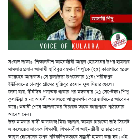
সংবাদ দাতাঃ- শিক্ষানবীশ আইনজীবী আবুল হোসেনের উপর হামলার
মামলার প্রধান আসামী হাবিবুর রহমান শিপু’কে (২৫) কারাগারে প্রেরণ
করেছেন আদালত। সে কুলাউড়া উপজেলার ১১নং শরীফপুর
ইউনিয়নের চানপুর গ্রামের মুজিবুর রহমান ফুল মিয়ার ছেলে।
জানা যায়, দীর্ঘদিন পলাতক থাকার পর মঙ্গলবার (২১ সেপ্টেম্বর) শিপু
কুলাউড়া ৫ নং আমলী আদালতে আত্মসমর্পন করে জামিনের আবেদন
করে। শুনানী শেষে আদালতের বিচারক তাকে কারাগারে পাঠানোর
আদেশ দেন।
উক্ত মামলার বাদী আলফাজ মিয়া জানান,’আমার চাচাতো ভাই সিলেট
ল কলেজের সাবেক শিক্ষার্থী, শিক্ষানবীশ আইনজীবী ও ছাত্রনেতা
আবুল হোসেনের উপর পরিকল্পিতভাবে সন্ত্রাসী হামলা করা হয়। এই