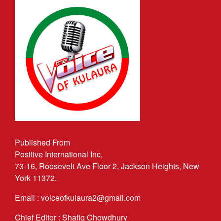
Published From
Positive International Inc,
73-16, Roosevelt Ave Floor 2, Jackson Heights, New
York 11372.
Email : voiceofkulaura2@gmail.com
Chief Editor : Shafiq Chowdhury