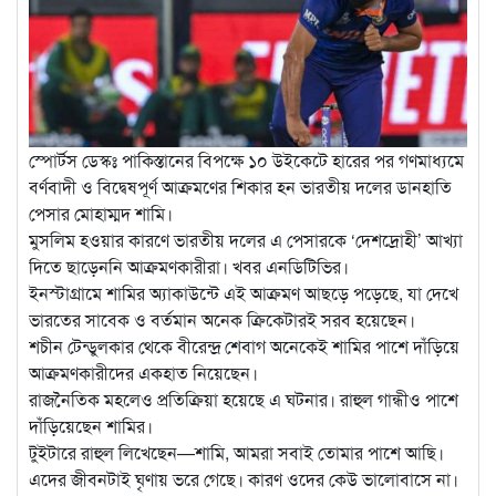
স্পোর্টস ডেস্কঃ পাকিস্তানের বিপক্ষে ১০ উইকেটে হারের পর গণমাধ্যমে
বর্ণবাদী ও বিদ্বেষপূর্ণ আক্রমণের শিকার হন ভারতীয় দলের ডানহাতি
পেসার মোহাম্মদ শামি।
মুসলিম হওয়ার কারণে ভারতীয় দলের এ পেসারকে ‘দেশদ্রোহী’ আখ্যা
দিতে ছাড়েননি আক্রমণকারীরা। খবর এনডিটিভির।
ইনস্টাগ্রামে শামির অ্যাকাউন্টে এই আক্রমণ আছড়ে পড়েছে, যা দেখে
ভারতের সাবেক ও বর্তমান অনেক ক্রিকেটারই সরব হয়েছেন।
শচীন টেন্ডুলকার থেকে বীরেন্দ্র শেবাগ অনেকেই শামির পাশে দাঁড়িয়ে
আক্রমণকারীদের একহাত নিয়েছেন।
রাজনৈতিক মহলেও প্রতিক্রিয়া হয়েছে এ ঘটনার। রাহুল গান্ধীও পাশে
দাঁড়িয়েছেন শামির।
টুইটারে রাহুল লিখেছেন—শামি, আমরা সবাই তোমার পাশে আছি।
এদের জীবনটাই ঘৃণায় ভরে গেছে। কারণ ওদের কেউ ভালোবাসে না।