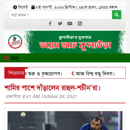
সিলেট
৮ই আগস্ট, ২০২৬ খ্রিস্টাব্দ
|
২৪শে শ্রাবণ, ১৪৩৩ বঙ্গাব্দ
মেনু
য়ের কার্যক্রম শুরু ও বৃক্ষরোপণ।
শিরোনাম
আজ বিশ্ব বন্ধু দিবস।
কুল
সঅ্যাপে ব্যবহার করে প্রতারণার চেষ্টা।
পৃথিমপাশায় ঋণের বোঝা
শামির পাশে দাঁড়ালেন রাহুল-শচীন’রা।
প্রকাশিত: 8:41 AM, October 26, 2021