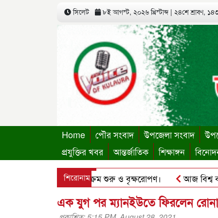
সিলেট
৮ই আগস্ট, ২০২৬ খ্রিস্টাব্দ
|
২৪শে শ্রাবণ, ১৪৩৩
Home
পৌর সংবাদ
উপজেলা সংবাদ
উপজ
প্রযুক্তির খবর
আন্তর্জাতিক
শিক্ষাঙ্গন
বিনোদ
স্থায়ী কার্যালয়ের কার্যক্রম শুরু ও বৃক্ষরোপণ।
শিরোনাম
আজ বিশ্ব বন্ধু 
লু’র ছবি হোয়াটসঅ্যাপে ব্যবহার করে প্রতারণার চেষ্টা।
পৃথিমপা
এক যুগ পর ম্যানইউতে ফিরলেন রো
প্রকাশিত: 5:15 PM, August 28, 2021