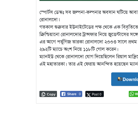
স্পোর্টস ডেস্কঃ সব জল্পনা-কল্পনার অবসান ঘটিয়ে আব
রোনালদো ৷
গতকাল শুক্রবার ইউনাইটেডের পক্ষ থেকে এক বিবৃতিতে জ
ক্রিশ্চিয়ানো রোনালদোর ট্রান্সফার নিয়ে জুভেন্টাসের সঙ্
এর আগে পর্তুগিজ তারকা রোনালদো ২০০৩ সালে প্রথম দ
২৯২টি ম্যাচে অংশ নিয়ে ১১৮টি গোল করেন।
ম্যানইউ থেকে রোনালদো যোগ দিয়েছিলেন রিয়াল মাদ্রিদ
এই মহাতারকা। তার এই ফেরায় আনন্দিত হয়েছেন ম্যান
Downlo
Post 0
W
Share
0
Copy