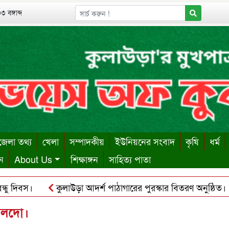
 বঙ্গাব্দ
েলা তথ্য
খেলা
সম্পাদকীয়
ইউনিয়নের সংবাদ
কৃষি
ধর্ম
ন
About Us
শিক্ষাঙ্গন
সাহিত্য পাতা
দিবস।
কুলাউড়া আদর্শ পাঠাগারের পুরস্কার বিতরণ অনুষ্ঠিত।
শায় ঋণের বোঝা সইতে না পেরে দোকান কর্মচারীর আত্মহত্যা।
নালদো।