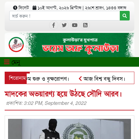
সিলেট
১০ই আগস্ট, ২০২৬ খ্রিস্টাব্দ
|
২৬শে শ্রাবণ, ১৪৩৩ বঙ্গাব্দ
মেনু
লয়ের কার্যক্রম শুরু ও বৃক্ষরোপণ।
শিরোনাম
আজ বিশ্ব বন্ধু দিবস।
কু
টসঅ্যাপে ব্যবহার করে প্রতারণার চেষ্টা।
পৃথিমপাশায় ঋণের বো
মাদকের অভয়ারণ্য হয়ে উঠছে সৌদি আরব।
প্রকাশিত: 3:02 PM, September 4, 2022