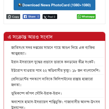
Download News PhotoCard (1080×1080)
Post 0
Whatsapp
Share
0
Copy
এ সংক্রান্ত আরও সংবাদ
জাতিসংঘ সদর দপ্তরের সামনে গায়ে আগুন দিয়ে এক ব্যক্তির
আত্মহত্যা।
ইরান-ইসরায়েল যুদ্ধের প্রভাবে ভারতে কনডমের তীব্র সংকট।
ইউরোপ যাওয়ার পথে ২২ অভিবাসীর মৃত্যু। ১৮ জন বাংলাদেশি।
প্রেসিডেন্টের পদত্যাগ দাবিতে ফিলিপাইনের রাস্তায় হাজারো
জনতা।
ভূমিকম্পে কাঁপল সৌদি-ইরাক-ইরান।
অবশেষে হামাস-ইসরায়েল শান্তিচুক্তি। গাজাবাসীর আনন্দ-উৎসব
উদযাপন।