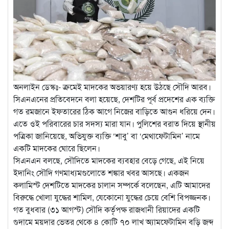
অনলাইন ডেস্কঃ- ক্রমেই মাদকের অভয়ারণ্য হয়ে উঠছে সৌদি আরব।
সিএনএনের প্রতিবেদনে বলা হয়েছে, দেশটির পূর্ব প্রদেশের এক ব্যক্তি
গত রমজানে ইফতারের ঠিক আগে নিজের বাড়িতে আগুন ধরিয়ে দেন।
এতে ওই পরিবারের চার সদস্য মারা যান। পুলিশের বরাত দিয়ে স্থানীয়
পত্রিকা জানিয়েছে, অভিযুক্ত ব্যক্তি ‘শাবু’ বা ‘মেথাফেটামিন’ নামে
একটি মাদকের ঘোরে ছিলেন।
সিএনএন বলছে, সৌদিতে মাদকের ব্যবহার বেড়ে গেছে, এই নিয়ে
ইদানিং সৌদি গণমাধ্যমগুলোতে শঙ্কার খবর আসছে। একজন
কলামিস্ট দেশটিতে মাদকের চালান সম্পর্কে বলেছেন, এটি আমাদের
বিরুদ্ধে খোলা যুদ্ধের শামিল, যেকোনো যুদ্ধের চেয়ে বেশি বিপজ্জনক।
গত বুধবার (৩১ আগস্ট) সৌদি কর্তৃপক্ষ রাজধানী রিয়াদের একটি
গুদামে ময়দার ভেতর থেকে ৪ কোটি ৭০ লাখ অ্যামফেটামিন বড়ি জব্দ