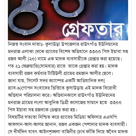
নিজস্ব সংবাদ দাতাঃ- কুলাউড়া উপজেলার রাউৎগাঁও ইউনিয়নের
মনরাজ এলাকা থেকে র‍্যাবের বিশেষ অভিযানে ৩৩০০ পিস ইয়াবা সহ
রজব আলী (২০) নামে এক মাদক ব্যবসায়ীকে গ্রেপ্তার করা হয়েছে।
গত ২১ ফেব্রুয়ারি(সোমবার) রাতে তাকে গ্রেপ্তার করা হয়। মাদক
ব্যবসায়ী রজব কর্মধার টাট্টিউলী গ্রামের রমজান আলীর ছেলে।
জানা যায়, সিলেট সদর ক্যাম্পের একটি আভিযানিক দল(
র‍্যাব-৯)গােপন সংবাদের ভিত্তিতে কুলাউড়ায় এই মাদক বিরোধী
অভিযান পরিচালনা করে। অভিযানকালে রাউৎগাঁও ইউনিয়নের
মনরাজ গ্রামের লংলা আধুনিক ডিগ্রী কলেজের সামনে হতে ৩৩০০
পিস ইয়াবা সহ রজবকে গ্রেপ্তার করা হয়।
বিষয়টির সত্যতা নিশ্চিত করে র‍্যাবের মিডিয়া অফিসার এএসপি
আফসান-আল-আলম জানান, রজব একজন পেশাদার মাদক ব্যবসায়ী।
সে দীর্ঘদিন যাবৎ আইনশৃঙ্খলা বাহিনীর চোখ ফাঁকি দিয়ে অবৈধ মাদক