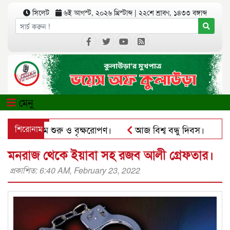
সিলেট
৬ই আগস্ট, ২০২৬ খ্রিস্টাব্দ
|
২২শে শ্রাবণ, ১৪৩৩ বঙ্গাব্দ
মেনু
য়ের কার্যক্রম শুরু ও বৃক্ষরোপণ।
শিরোনাম
আজ বিশ্ব বন্ধু দিবস।
কুল
সঅ্যাপে ব্যবহার করে প্রতারণার চেষ্টা।
পৃথিমপাশায় ঋণের বোঝ
মনরাজ থেকে ইয়াবা সহ রজব আলী গ্রেফতার।
প্রকাশিত: 6:40 AM, February 23, 2022