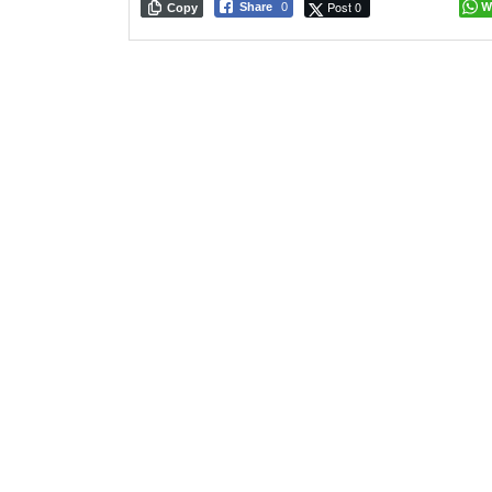
Post 0
W
Share
0
Copy