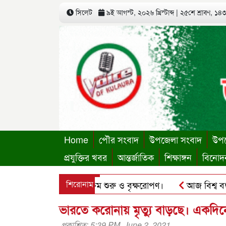
সিলেট
৯ই আগস্ট, ২০২৬ খ্রিস্টাব্দ
|
২৫শে শ্রাবণ, ১৪৩৩
Home
পৌর সংবাদ
উপজেলা সংবাদ
উপজ
প্রযুক্তির খবর
আন্তর্জাতিক
শিক্ষাঙ্গন
বিনোদ
থায়ী কার্যালয়ের কার্যক্রম শুরু ও বৃক্ষরোপণ।
শিরোনাম
আজ বিশ্ব বন্ধু দি
’র ছবি হোয়াটসঅ্যাপে ব্যবহার করে প্রতারণার চেষ্টা।
পৃথিমপাশ
ভারতে করোনায় মৃত্যু বাড়ছে। একদিন
প্রকাশিত: 5:39 PM, June 2, 2021