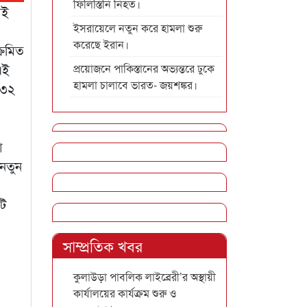
ফিলিস্তিনি নিহত।
েই
ইসরায়েলে নতুন করে হামলা শুরু
করেছে ইরান।
ক্রমিত
এই
প্রয়োজনে পাকিস্তানের অভ্যন্তরে ঢুকে
হামলা চালাবে ভারত- জয়শঙ্কর।
৮৩২
া
 নতুন
টি
সাম্প্রতিক খবর
কুলাউড়া পাবলিক লাইব্রেরী’র অস্থায়ী
কার্যালয়ের কার্যক্রম শুরু ও