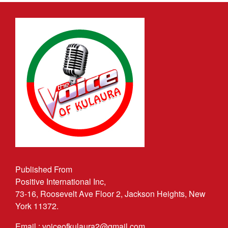
Published From
Positive International Inc,
73-16, Roosevelt Ave Floor 2, Jackson Heights, New
York 11372.
Email : voiceofkulaura2@gmail.com