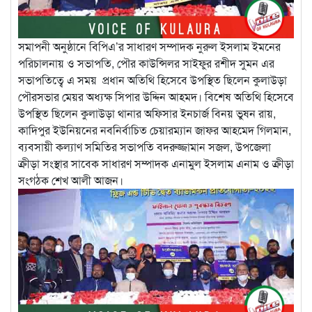
সমাপনী অনুষ্ঠানে বিপিএ’র সাধারণ সম্পাদক নুরুল ইসলাম ইমনের
পরিচালনায় ও সভাপতি, পৌর কাউন্সিলর সাইফুর রশীদ সুমন এর
সভাপতিত্বে এ সময় প্রধান অতিথি হিসেবে উপস্থিত ছিলেন কুলাউড়া
পৌরসভার মেয়র অধ্যক্ষ সিপার উদ্দিন আহমদ। বিশেষ অতিথি হিসেবে
উপস্থিত ছিলেন কুলাউড়া থানার অফিসার ইনচার্জ বিনয় ভুষন রায়,
কাদিপুর ইউনিয়নের নবনির্বাচিত চেয়ারম্যান জাফর আহমেদ গিলমান,
ব্যবসায়ী কল্যাণ সমিতির সভাপতি বদরুজ্জামান সজল, উপজেলা
ক্রীড়া সংস্থার সাবেক সাধারণ সম্পাদক এনামুল ইসলাম এনাম ও ক্রীড়া
সংগঠক শেখ আলী আজন।