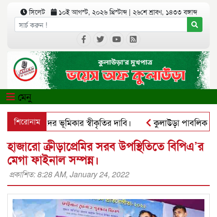
সিলেট
১০ই আগস্ট, ২০২৬ খ্রিস্টাব্দ
|
২৬শে শ্রাবণ, ১৪৩৩ বঙ্গাব্দ
মেনু
 আদিবাসীদের ভূমিকার স্বীকৃতির দাবি।
শিরোনাম
কুলাউড়া পাবলিক লাইব্রের
হাজারো ক্রীড়াপ্রেমির সরব উপস্থিতিতে বিপিএ’র
মেগা ফাইনাল সম্পন্ন।
প্রকাশিত: 8:28 AM, January 24, 2022