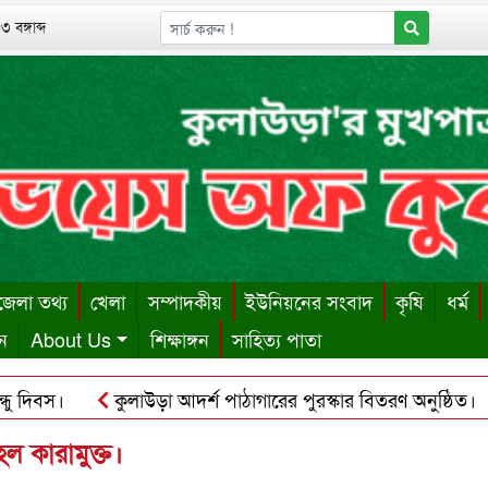
 বঙ্গাব্দ
েলা তথ্য
খেলা
সম্পাদকীয়
ইউনিয়নের সংবাদ
কৃষি
ধর্ম
ন
About Us
শিক্ষাঙ্গন
সাহিত্য পাতা
িবস।
কুলাউড়া আদর্শ পাঠাগারের পুরস্কার বিতরণ অনুষ্ঠিত।
ায় ঋণের বোঝা সইতে না পেরে দোকান কর্মচারীর আত্মহত্যা।
কু
ল কারামুক্ত।