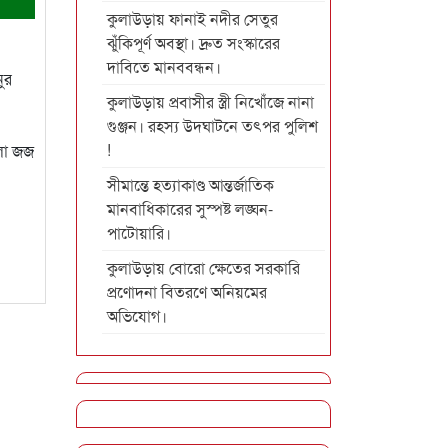
কুলাউড়ায় ফানাই নদীর সেতুর
ঝুঁকিপূর্ণ অবস্থা। দ্রুত সংস্কারের
দাবিতে মানববন্ধন।
ুর
কুলাউড়ায় প্রবাসীর স্ত্রী নিখোঁজে নানা
গুঞ্জন। রহস্য উদঘাটনে তৎপর পুলিশ
!
েলা জজ
সীমান্তে হত্যাকাণ্ড আন্তর্জাতিক
মানবাধিকারের সুস্পষ্ট লঙ্ঘন-
পাটোয়ারি।
কুলাউড়ায় বোরো ক্ষেতের সরকারি
প্রণোদনা বিতরণে অনিয়মের
অভিযোগ।