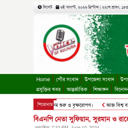
সিলেট
৬ই আগস্ট, ২০২৬ খ্রিস্টাব্দ
|
২২শে শ্রাবণ, ১৪৩৩
Home
পৌর সংবাদ
উপজেলা সংবাদ
উপজ
প্রযুক্তির খবর
আন্তর্জাতিক
শিক্ষাঙ্গন
বিনোদ
্থায়ী কার্যালয়ের কার্যক্রম শুরু ও বৃক্ষরোপণ।
শিরোনাম
আজ বিশ্ব বন্ধু দ
ু’র ছবি হোয়াটসঅ্যাপে ব্যবহার করে প্রতারণার চেষ্টা।
পৃথিমপাশ
বিএনপি নেতা সুফিয়ান, সুরমান ও রাহে
প্রকাশিত: 7:32 PM, June 10, 2024