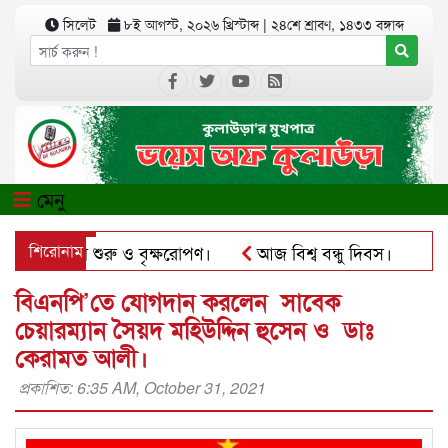
সিলেট
৮ই আগস্ট, ২০২৬ খ্রিস্টাব্দ
|
২৪শে শ্রাবণ, ১৪৩৩ বঙ্গাব্দ
মেনু
ের কার্যক্রম শুরু ও বৃক্ষরোপণ।
শিরোনাম
আজ বিশ্ব বন্ধু দিবস।
কুলা
সঅ্যাপে ব্যবহার করে প্রতারণার চেষ্টা।
পৃথিমপাশায় ঋণের বোঝা
বিএনপি’তে যোগদান করলেন সাবেক
চেয়ারম্যান সৈয়দ মহিউদ্দিন হুসেন ও ডাঃ
কেরামত আলী।
প্রকাশিত: 6:35 AM, October 31, 2021