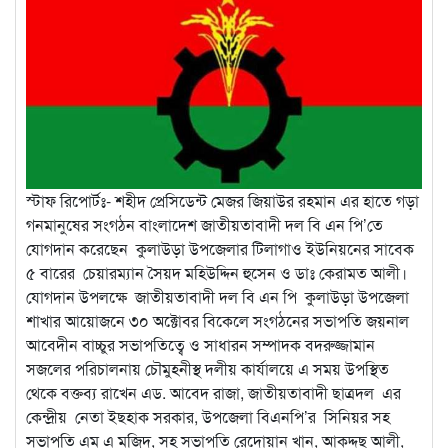
স্টাফ রিপোর্টঃ- শহীদ প্রেসিডেন্ট মেজর জিয়াউর রহমান এর হাতে গড়া
গনমানুষের সংগঠন বাংলাদেশ জাতীয়তাবাদী দল বি এন পি’তে
যোগদান করেছেন কুলাউড়া উপজেলার টিলাগাও ইউনিয়নের সাবেক
৫ বারের চেয়ারম্যান সৈয়দ মহিউদ্দিন হুসেন ও ডাঃ কেরামত আলী।
যোগদান উপলক্ষে জাতীয়তাবাদী দল বি এন পি কুলাউড়া উপজেলা
শাখার আয়োজনে ৩০ অক্টোবর বিকেলে সংগঠনের সভাপতি জয়নাল
আবেদীন বাচ্চুর সভাপতিত্বে ও সাধারন সম্পাদক বদরুজ্জামান
সজলের পরিচালনায় চৌমুহনীস্থ দলীয় কার্যালয়ে এ সময় উপস্থিত
থেকে বক্তব্য রাখেন এড. আবেদ রাজা, জাতীয়তাবাদী ছাত্রদল এর
কেন্দ্রীয় নেতা ইছহাক সরকার, উপজেলা বিএনপি’র সিনিয়র সহ
সভাপতি এম এ মজিদ, সহ সভাপতি রেদোয়ান খান, আকদ্দছ আলী,