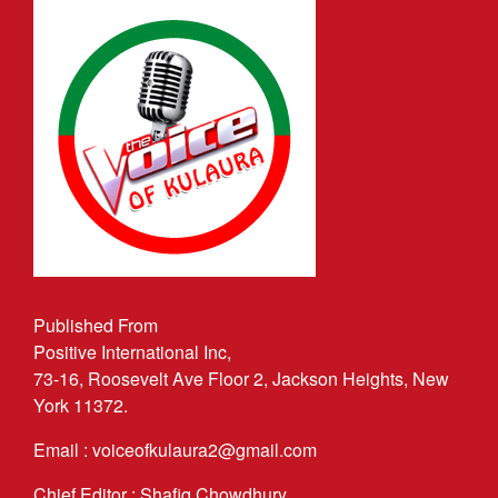
Published From
Positive International Inc,
73-16, Roosevelt Ave Floor 2, Jackson Heights, New
York 11372.
Email : voiceofkulaura2@gmail.com
Chief Editor : Shafiq Chowdhury