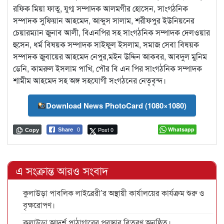
রফিক মিয়া ফাতু, যুগ্ম সম্পাদক আলমগীর হোসেন, সাংগঠনিক
সম্পাদক সুফিয়ান আহমেদ, আব্দুস সালাম, শরীফপুর ইউনিয়নের
চেয়ারম্যান জুনাব আলী, বিএনপির সহ সাংগঠনিক সম্পাদক দেলওয়ার
হুসেন, ধর্ম বিষয়ক সম্পাদক সাইফুল ইসলাম, সমাজ সেবা বিষয়ক
সম্পাদক জুবায়ের আহমেদ নেপুর,মইন উদ্দিন আকবর, আবদুল মুনিম
ডেনি, কামরুল ইসলাম পাখি, পৌর বি এন পির সাংগঠনিক সম্পাদক
শামীম আহমেদ সহ অঙ্গ সহযোগী সংগঠনের নেতৃবৃন্দ।
Download News PhotoCard (1080×1080)
Post 0
Whatsapp
Share
0
Copy
এ সংক্রান্ত আরও সংবাদ
কুলাউড়া পাবলিক লাইব্রেরী’র অস্থায়ী কার্যালয়ের কার্যক্রম শুরু ও
বৃক্ষরোপণ।
কুলাউড়া আদর্শ পাঠাগারের পুরস্কার বিতরণ অনুষ্ঠিত।