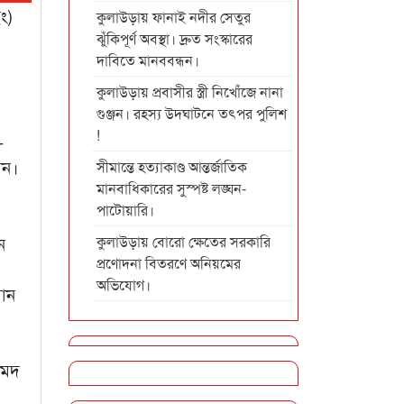
ং)
কুলাউড়ায় ফানাই নদীর সেতুর
ঝুঁকিপূর্ণ অবস্থা। দ্রুত সংস্কারের
দাবিতে মানববন্ধন।
কুলাউড়ায় প্রবাসীর স্ত্রী নিখোঁজে নানা
গুঞ্জন। রহস্য উদঘাটনে তৎপর পুলিশ
!
-
ান।
সীমান্তে হত্যাকাণ্ড আন্তর্জাতিক
মানবাধিকারের সুস্পষ্ট লঙ্ঘন-
পাটোয়ারি।
কুলাউড়ায় বোরো ক্ষেতের সরকারি
ন
প্রণোদনা বিতরণে অনিয়মের
অভিযোগ।
মান
মেদ