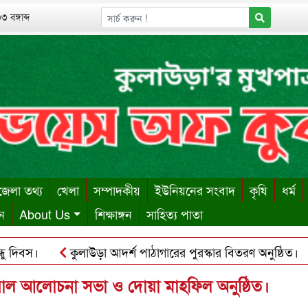
 বঙ্গাব্দ
েলা তথ্য
খেলা
সম্পাদকীয়
ইউনিয়নের সংবাদ
কৃষি
ধর্ম
ন
About Us
শিক্ষাঙ্গন
সাহিত্য পাতা
িবস।
কুলাউড়া আদর্শ পাঠাগারের পুরস্কার বিতরণ অনুষ্ঠিত।
ায় ঋণের বোঝা সইতে না পেরে দোকান কর্মচারীর আত্মহত্যা।
কু
্চুয়াল আলোচনা সভা ও দোয়া মাহফিল অনুষ্ঠিত।