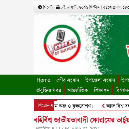
সিলেট
৮ই আগস্ট, ২০২৬ খ্রিস্টাব্দ
|
২৪শে শ্রাবণ, ১৪৩৩
Home
পৌর সংবাদ
উপজেলা সংবাদ
উপজ
প্রযুক্তির খবর
আন্তর্জাতিক
শিক্ষাঙ্গন
বিনোদ
্থায়ী কার্যালয়ের কার্যক্রম শুরু ও বৃক্ষরোপণ।
শিরোনাম
আজ বিশ্ব বন্ধু দ
ু’র ছবি হোয়াটসঅ্যাপে ব্যবহার করে প্রতারণার চেষ্টা।
পৃথিমপাশ
বহির্বিশ্ব জাতীয়তাবাদী ফোরামের ভার
প্রকাশিত: 8:11 AM, June 21, 2021