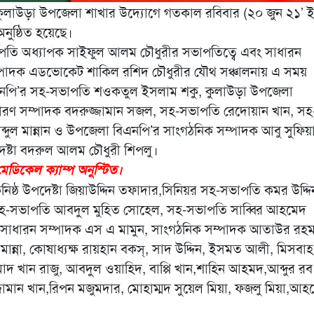
ম কুলাউড়া উপজেলা শাখার উদ্যোগে গতকাল রবিবার (২০ জুন ২১’ ই
ুষ্ঠিত হয়েছে।
 সভাপতি অধ্যাপক সাইফুল আলম চৌধুরীর সভাপতিত্বে এবং সাধারন
 সম্পাদক এডভোকেট শাকিল রশিদ চৌধুরীর যৌথ সঞ্চালনায় এ সময়
বিএনপি’র সহ-সভাপতি শওকতুল ইসলাম শকু, কুলাউড়া উপজেলা
ধারণ সম্পাদক বদরুজ্জামান সজল, সহ-সভাপতি রেদোয়ান খান, সহ
দুল মান্নান ও উপজেলা বিএনপি’র সাংগঠনিক সম্পাদক আবু সুফিয়
পদেষ্টা বদরুল আলম চৌধুরী শিপলু।
েডিকেল ক্যাম্প অনুস্টিত।
কনিষ্ঠ উপদেষ্টা জিয়াউদ্দিন তফাদার,সিনিয়র সহ-সভাপতি কমর উদ্দি
সহ-সভাপতি আবদুল মুহিত সোহেল, সহ-সভাপতি সাব্বির আহমেদ
্ম সাধারন সম্পাদক এস এ মামুন, সাংগঠনিক ‌সম্পাদক আতাউর রহ
্না, কোষাধ্যক্ষ রায়হান বকস্, সাদ উদ্দিন, ইসমত আলী, মিসবাহ
মাদ খান রাজু, আবদুল ওয়াহিদ, বাপ্পি খান,শাহিন আহমদ,আব্দুর রব
ামান খান,রিপন মজুমদার, মোহাম্মদ সুয়েল মিয়া, ফজলু মিয়া,আহ