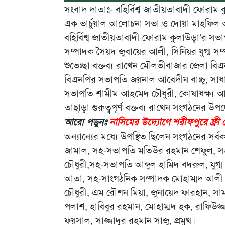
সংবাদ দাতাঃ- বহির্বিশ্ব জাতীয়তাবাদী ফোরা
এক ভার্চুয়াল আলোচনা সভা ও দোয়া মাহফিল অন
বহির্বিশ্ব জাতীয়তাবাদী ফোরাম কুলাউড়া‘র
সম্পাদক সৈয়দ জুবায়ের আলী, সিনিয়র যুগ্ম
শুভেচ্ছা বক্তব্য রাখেন মৌলভীবাজার জেলা 
বিএনপির সভাপতি জয়নাল আবেদীন বাচ্চু, সা
সভাপতি শামীম আহমেদ চৌধুরী, কোষাধক্ষ্য আব্
তাছাড়া গুরুত্বপূর্ণ বক্তব্য রাখেন সংগঠনের উ
আরো পড়ুনঃ
নাসিমের উদ্যোগে শরীফপুরে ফ্রী ম
অন্যান্যের মধ্যে উপস্থিত ছিলেন সংগঠনের সর্ব
জামাল, ‌সহ-সভাপতি মতিউর রহমান শেফুল, 
চৌধুরী,সহ-সভাপতি আব্দুল হামিদ বদরুল, যুগ
আতা, সহ-সাংগঠনিক সম্পাদক মোহাম্মদ আলী মান
চৌধুরী, এম রৌশন মিয়া, জুনায়েদ ফারহান, সা
পলাশ, হাবিবুর রহমান, মোহাম্মদ হক, রাফিউজ্জ
ফয়সাল, সাজ্জাদুর রহমান সাজু, প্রমুখ।