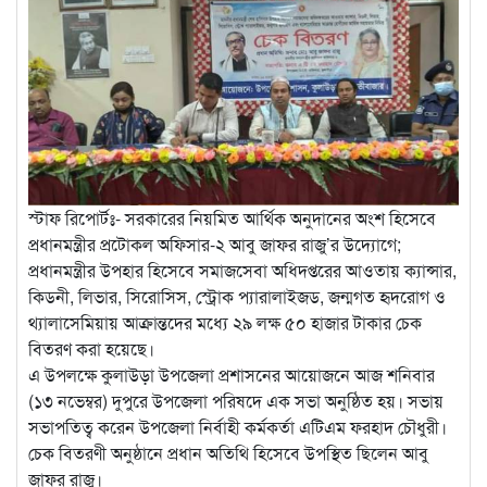
স্টাফ রিপোর্টঃ- সরকারের নিয়মিত আর্থিক অনুদানের অংশ হিসেবে
প্রধানমন্ত্রীর প্রটোকল অফিসার-২ আবু জাফর রাজু’র উদ্যোগে;
প্রধানমন্ত্রীর উপহার হিসেবে সমাজসেবা অধিদপ্তরের আওতায় ক্যান্সার,
কিডনী, লিভার, সিরোসিস, স্ট্রোক প্যারালাইজড, জন্মগত হৃদরোগ ও
থ্যালাসেমিয়ায় আক্রান্তদের মধ্যে ২৯ লক্ষ ৫০ হাজার টাকার চেক
বিতরণ করা হয়েছে।
এ উপলক্ষে কুলাউড়া উপজেলা প্রশাসনের আয়োজনে আজ শনিবার
(১৩ নভেম্বর) দুপুরে উপজেলা পরিষদে এক সভা অনুষ্ঠিত হয়। সভায়
সভাপতিত্ব করেন উপজেলা নির্বাহী কর্মকর্তা এটিএম ফরহাদ চৌধুরী।
চেক বিতরণী অনুষ্ঠানে প্রধান অতিথি হিসেবে উপস্থিত ছিলেন আবু
জাফর রাজু।