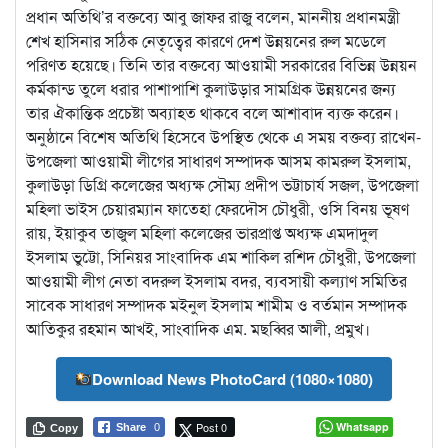
প্রধান অতিথি’র বক্তব্যে আবু জাফর রাজু বলেন, মাননীয় প্রধানমন্ত্রী
শেখ হাসিনার সঠিক নেতৃত্বের কারণে দেশ উন্নয়নের রুল মডেলে
পরিণত হয়েছে। তিনি তার বক্তব্যে আওয়ামী সরকারের বিভিন্ন উন্নয়ন
কর্মকান্ড তুলে ধরার পাশাপাশি কুলাউড়ার সামগ্রিক উন্নয়নের জন্য
তার ঐকান্তিক প্রচেষ্টা অব্যাহত থাকবে বলে আশাবাদ ব্যক্ত করেন।
অনুষ্ঠানে বিশেষ অতিথি হিসেবে উপস্থিত থেকে এ সময় বক্তব্য রাখেন-
উপজেলা আওয়ামী লীগের সাধারণ সম্পাদক আসম কামরুল ইসলাম,
কুলাউড়া ডিগ্রি কলেজের অধ্যক্ষ সৌম্য প্রদীপ ভট্টাচার্য সজল, উপজেলা
মহিলা ভাইস চেয়ারম্যান ফাতেহা ফেরদৌস চৌধুরী, ওসি বিনয় ভূষণ
রায়, ইয়াকুব তাজুল মহিলা কলেজের ভারপ্রাপ্ত অধ্যক্ষ এমদাদুল
ইসলাম ভুট্টো, সিনিয়র সাংবাদিক এম শাকিল রশিদ চৌধুরী, উপজেলা
আওয়ামী লীগ নেতা বদরুল ইসলাম বদর, ব্যবসায়ী কল্যাণ সমিতির
সাবেক সাধারণ সম্পাদক মইনুল ইসলাম শামীম ও বর্তমান সম্পাদক
আতিকুর রহমান আখই, সাংবাদিক এম. মছব্বির আলী, প্রমুখ।
Download News PhotoCard (1080×1080)
Post 0
Whatsapp
Share
0
Copy