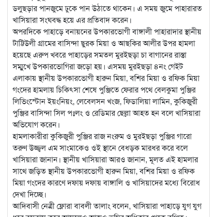
ডলুছড়ার পানজুমে ঢুকে পান উঠাতে থাকেন। এ সময় জুমে পাহারারত
খাসিয়ারা সংঘবদ্ধ হয়ে এর প্রতিবাদ করেন।
অপরদিকে পাহাড়ে বনায়নের উপকারভোগী বাঙ্গালী পাহারাদার স্থানীয়
টাট্টিউলী গ্রামের বাসিন্দা ছুরক মিয়া ও আছকির আলীর উপর হামলা
হয়েছে এরুপ খবরে পাহাড়ের সমতল মুরইছড়া চা বাগানের রাস্তা
সম্মুখে উপকারভোগিরা জড়ো হয়। এসময় মুরইছড়া ৪নং গেইট
এলাকায় স্থানীয় উপকারভোগী হারুন মিয়া, বশির মিয়া ও রফিক মিয়া
গংদের হামলায় চিকিৎসা শেষে পুঞ্জিতে ফেরার পথে বেলকুমা পুঞ্জির
লিভিংস্টোন ইয়ংনিয়ং, লেবেলসন খংজ, ফিডালিয়া লামিন, কুকিজুরী
পুঞ্জির বাসিন্দা সিল পঃলং ও রেডিমার ছেল্লা আহত হন বলে খাসিয়ারা
অভিযোগ করেন।
হামলাকারীরা কুকিজুরী পুঞ্জির রাজ নংরুম ও মুরইছড়া পুঞ্জির গারো
তরুণ উজ্জ্বল এম সাংমাকেও ওই স্থানে বেধড়ক মারধর করে বলে
খাসিয়ারা জানান। স্থানীয় খাসিয়ারা আরও জানান, মূলত এই হামলার
সাথে জড়িত স্থানীয় উপকারভোগী হারুন মিয়া, বশির মিয়া ও রফিক
মিয়া গংদের কারণে দফায় দফায় বাঙ্গালি ও খাসিয়াদের মধ্যে বিরোধ
দেখা দিচ্ছে।
আদিবাসী নেত্রী ফ্লোরা বাবলী তালাং বলেন, খাসিয়ারা পাহাড়ে যুগ যুগ