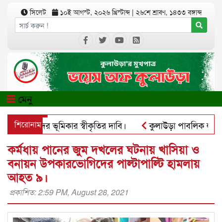
সিলেট
১০ই আগস্ট, ২০২৬ খ্রিস্টাব্দ
|
২৬শে শ্রাবণ, ১৪৩৩ বঙ্গাব্দ
মেনু
িবাসীদের ভূমিকার স্বীকৃতির দাবি।
শিরোনাম
কুলাউড়া পাবলিক লাইব্রেরী’
্যাপে ব্যবহার করে প্রতারণার চেষ্টা।
পৃথিমপাশায় ঋণের বোঝা স
কর্মধায় পানের জুম দখলের ঘটনায় খাসিয়া ও
বনায়ন উপকারভোগিদের পাল্টাপাল্টি হামলায়
আহত ৯।
প্রকাশিত: 2:59 PM, August 28, 2021