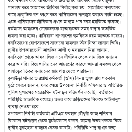
ধরে বসবাস করে আসলেও আজও ভূমির অধিকার থেকে বঞ্ছিত।
পানচাষ করে আমাদের জীবিকা নির্বাহ করা হয়। সামাজিক বনায়নের
নামে প্রাকৃতিক বন ধ্বংস করে খাসিয়াদের পানজুম অবাধে কাটা হচ্ছে।
এতে খাসিয়াদের জীবিকার প্রধান মাধ্যম পান চরম হুমকিতে রয়েছে।
বর্তমানে আমাদের লোকজনকে যাতায়াতের সময় রাস্তায় অতর্কিত
হামলা করা হচ্ছে। খাসিয়ারা প্রাণনাশের হুমকিতে চরম আতঙ্কে রয়েছে।
বনবিভাগের যোগসাজশে সাজানো মামলার তীব্র নিন্দা জানান তিনি।
স্থানীয় উপকারভোগী আছকির আলী ও ইসরাইল মিয়া জানান,
বনবিভাগ থেকে আমরা লিজ এনে দীর্ঘদিন থেকে সামাজিক বনায়ন
করে আসছি। কিন্তু খাসিয়াদের আচরণের কারণে আমরা সমতল থেকে
পাহাড়ের ভিতর বনায়নের জায়গায় যেতে পারছিনা।
কুলাউড়া থানার ভারপ্রাপ্ত কর্মকর্তা (ওসি) বিনয় ভূষণ রায় গতকাল
মুঠোফোনে জানান, খবর পেয়ে উপজেলা নির্বাহী অফিসার ও অতিরিক্ত
পুলিশ সুপারসহ সরেজমিন ঘটনাস্থল পরিদর্শন করেছি। বর্তমানে
পরিস্থিতি স্বাভাবিক রয়েছে। তদন্ত করে জড়িতদের বিরুদ্ধে আইনানুগ
ব্যবস্থা নেওয়া হবে।
উপজেলা নির্বাহী কর্মকর্তা এটিএম ফরহাদ চৌধুরী আজ শনিবার
বিকেলে ঘটনাস্থল থেকে মুঠোফোনে বলেন, আমরা উভয়পক্ষকে নিয়ে
স্থানীয় মুরইছড়া বাজারে বৈঠক করেছি। পরিস্থিতি শান্ত রাখার জন্য