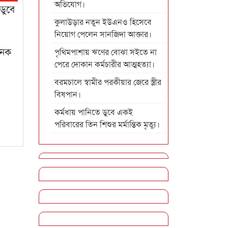
অভিযোগ।
ডুবে
কুলাউড়ার নতুন ইউএনও হিসেবে
নিয়োগ পেলেন সানজিদা আক্তার।
জনক
পৃথিমপাশায় ঋণের বোঝা সইতে না
পেরে দোকান কর্মচারীর আত্মহত্যা।
বরমচালে স্বামীর পরকীয়ার জেরে স্ত্রীর
বিষপান।
কর্মধায় পানিতে ডুবে একই
পরিবারের তিন শিশুর মর্মান্তিক মৃত্যু।