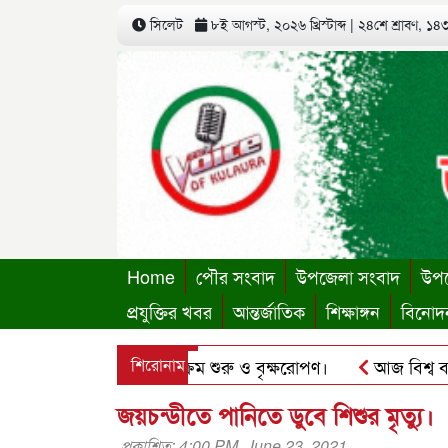
সিলেট
৮ই আগস্ট, ২০২৬ খ্রিস্টাব্দ
|
২৪শে শ্রাবণ, ১৪৩৩
Home
পৌর সংবাদ
উপজেলা সংবাদ
উপজ
প্রযুক্তির খবর
আন্তর্জাতিক
শিক্ষাঙ্গন
বিনোদ
স্থায়ী কার্যালয়ের কার্যক্রম শুরু ও বৃক্ষরোপণ।
শিরোনাম
আজ বিশ্ব বন্ধু দ
ু’র ছবি হোয়াটসঅ্যাপে ব্যবহার করে প্রতারণার চেষ্টা।
পৃথিমপা
জয়চন্ডীতে পানিতে ডুবে শিশুর মৃত্যু।
প্রকাশিত: 4:00 PM, June 23, 2021