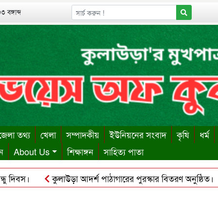
 বঙ্গাব্দ
েলা তথ্য
খেলা
সম্পাদকীয়
ইউনিয়নের সংবাদ
কৃষি
ধর্ম
ন
About Us
শিক্ষাঙ্গন
সাহিত্য পাতা
িবস।
কুলাউড়া আদর্শ পাঠাগারের পুরস্কার বিতরণ অনুষ্ঠিত।
শায় ঋণের বোঝা সইতে না পেরে দোকান কর্মচারীর আত্মহত্যা।
ক