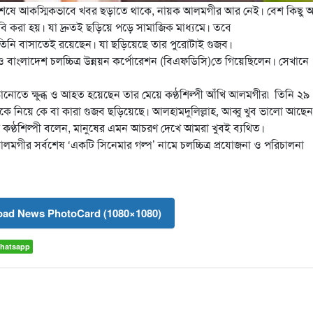
াত শেষে আকস্মিকভাবে খবর ছড়াতে থাকে, নায়ক আলমগীর আর নেই। বেশ কিছু
ি করা হয়। যা দ্রুতই ছড়িয়ে পড়ে সামাজিক মাধ্যমে। তবে
। তিনি বাসাতেই রয়েছেন। যা ছড়িয়েছে তার পুরোটাই গুজব।
ও বাংলাদেশ চলচ্চিত্র উন্নয়ন কর্পোরেশন (বিএফডিসি)তে গিয়েছিলেন। সেখানে
 ছড়ানোতে ক্ষুব্ধ ও আহত হয়েছেন তার মেয়ে কণ্ঠশিল্পী আঁখি আলমগীর৷ তিনি ২৯
বুকে নিয়ে কে বা কারা গুজব ছড়িয়েছে। আলহামদুলিল্লাহ, আব্বু খুব ভালো আছেন
ই কণ্ঠশিল্পী বলেন, মানুষের এমন আচরণ দেখে আমরা খুবই ব্যথিত।
ক আলমগীর সর্বশেষ ‘একটি সিনেমার গল্প’ নামে চলচ্চিত্র প্রযোজনা ও পরিচালনা
ad News PhotoCard (1080×1080)
hatsapp