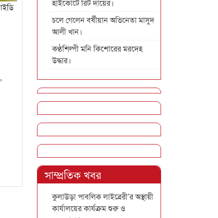
হাইকোর্টে রিট দায়ের।
 আইডি
চলে গেলেন বর্ষীয়ান অভিনেতা মাসুদ
আলী খান।
কণ্ঠশিল্পী মনি কিশোরের মরদেহ
উদ্ধার।
,
সাম্প্রতিক খবর
কুলাউড়া পাবলিক লাইব্রেরী’র অস্থায়ী
কার্যালয়ের কার্যক্রম শুরু ও