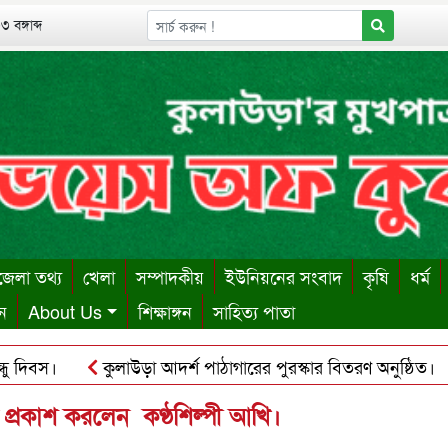
 বঙ্গাব্দ
েলা তথ্য
খেলা
সম্পাদকীয়
ইউনিয়নের সংবাদ
কৃষি
ধর্ম
ন
About Us
শিক্ষাঙ্গন
সাহিত্য পাতা
িবস।
কুলাউড়া আদর্শ পাঠাগারের পুরস্কার বিতরণ অনুষ্ঠিত।
শায় ঋণের বোঝা সইতে না পেরে দোকান কর্মচারীর আত্মহত্যা।
ক
 প্রকাশ করলেন কণ্ঠশিল্পী আখি।