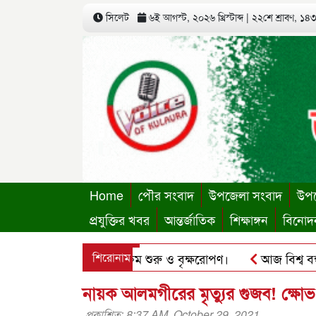
সিলেট
৬ই আগস্ট, ২০২৬ খ্রিস্টাব্দ
|
২২শে শ্রাবণ, ১৪৩৩
Home
পৌর সংবাদ
উপজেলা সংবাদ
উপজ
প্রযুক্তির খবর
আন্তর্জাতিক
শিক্ষাঙ্গন
বিনোদ
স্থায়ী কার্যালয়ের কার্যক্রম শুরু ও বৃক্ষরোপণ।
শিরোনাম
আজ বিশ্ব বন্ধু দ
ু’র ছবি হোয়াটসঅ্যাপে ব্যবহার করে প্রতারণার চেষ্টা।
পৃথিমপা
নায়ক আলমগীরের মৃত্যুর গুজব! ক্ষোভ
প্রকাশিত: 8:37 AM, October 29, 2021