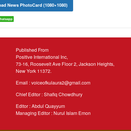
ad News PhotoCard (1080×1080)
hatsapp
Published From
Positive International Inc,
73-16, Roosevelt Ave Floor 2, Jackson Heights,
New York 11372.
Email : voiceofkulaura2@gmail.com
Chief Editor : Shafiq Chowdhury
Editor : Abdul Quayyum
Managing Editor : Nurul Islam Emon