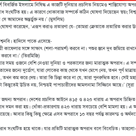
শ বিবর্জিত ইসলামে নিষিদ্ধ এ কাজটি দুনিয়ার প্রচলিত নিয়মেও শাস্তিযোগ্য অপ
রাধ সংঘটিত হয়। এ কারণে ধোকাবাজ সম্পর্কে কঠিন ঘোষণা দিয়েছেন স্বয়ং বিশ্
 আমাদের অন্তর্ভুক্ত নয়।’ (মুসলিম)
লাম ঘোষণা করেছেন, ‘এরূপ করাও প্রতারণা যে- তোমরা ক্রেতাকে প্রতারিত করার উদ্
শ্বনবি। হাদিসে পাকে এসেছে-
ী কাফেলার সঙ্গে সাক্ষাৎ (শলা-পরামর্শ) করবে না। পশুর স্তনে দুধ জমিয়ে রাখব
া করবে না।’ (তিরমিজি)
র সময় ওজনে বেশি নেওয়া দুনিয়া ও পরকালের জন্য মারাত্মক অপরাধ। এ সম্প
ের জন্যে দুর্ভোগ, যারা লোকের কাছ থেকে যখন মেপে নেয়, তখন পূর্ণ মাত্রায়
ন কম করে দেয়। তারা কি চিন্তা করে না যে, তারা পুনরুত্থিত হবে। সেই মহ
এটা কিছুতেই উচিত নয়, নিশ্চয়ই পাপাচারীদের আমলনামা সিজ্জিনে আছে।’ (সুরা
ও এটি জঘন্য অপরাধ। দেশের প্রচলিত আইনে ৪১৫ ও ৪২০ ধারায় এ অপরাধ চিহ্নি
রাধ দমন করা হয়। ধোঁকা-প্রতারণায় ৪২০ ধারায় সবচেয়ে বেশি মামলা হয়। এ
 রয়েছে। আবার কিছু কিছু ক্ষেত্রে এসব অপরাধে ১০ বছর পর্যন্ত কারদন্ড ও অর্থদন
াধ সংঘটিত হয়ে থাকে। যার প্রতিটি মারাত্মক অপরাধ বলে বিবেচিত। তাহলো-