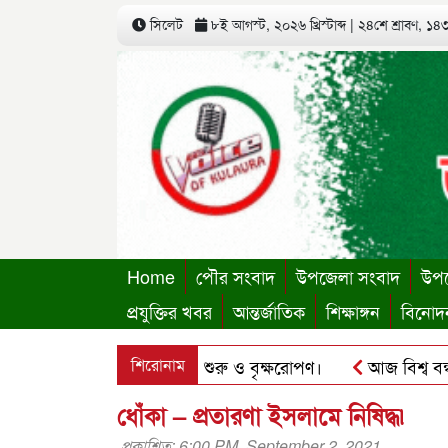
সিলেট
৮ই আগস্ট, ২০২৬ খ্রিস্টাব্দ
|
২৪শে শ্রাবণ, ১৪৩৩
Home
পৌর সংবাদ
উপজেলা সংবাদ
উপজ
প্রযুক্তির খবর
আন্তর্জাতিক
শিক্ষাঙ্গন
বিনোদ
থায়ী কার্যালয়ের কার্যক্রম শুরু ও বৃক্ষরোপণ।
শিরোনাম
আজ বিশ্ব বন্ধু দিব
ধোঁকা – প্রতারণা ইসলামে নিষিদ্ধ৷
প্রকাশিত: 6:00 PM, September 2, 2021