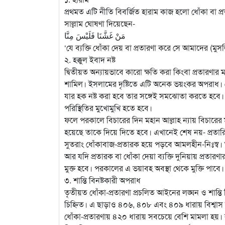
প্রথমত এটি নীতি বিবর্জিত হারাম কাজ হলো ধোঁকা বা প্র
সাল্লাম ঘোষণা দিয়েছেন-
مَنْ غَشَّنَا فَلَيْسَ مِنَّا
‘যে ব্যক্তি ধোঁকা দেয় বা প্রতারণা করে সে আমাদের (মুসলি
২. হক্কুল ইবাদ নষ্ট
দ্বিতীয়ত অন্যায়ভাবে কারো ক্ষতি করা কিংবা প্রতারণার ম
শামিল। ইসলামের দৃষ্টিতে এটি অনেক ভয়ংকর অপরাধ। য
যার হক নষ্ট করা হবে তার সঙ্গেই সমঝোতা করতে হবে। ধ
পরিস্থিতির মুখোমুখি হতে হবে।
ফলে পরকালে বিচারের দিন মহান আল্লাহ ন্যায় বিচারের মা
হয়েছে তাকে দিয়ে দিতে হবে। এখানেই শেষ নয়- প্রতারি
সুতরাং ধোঁকাবাজ-প্রতারক হয়ে পড়বে আমলহীন-নিঃস্ব। অব
আর যদি প্রতারক বা ধোঁকা দেয়া ব্যক্তি দুনিয়ায় প্রতা
মুক্ত হবে। পরকালের এ ভয়াবহ অবস্থা থেকে মুক্তি পাবে।
৩. শান্তি বিনষ্টকারী অপরাধ
তৃতীয়ত ধোঁকা-প্রতারণা প্রচলিত আইনের লঙ্ঘন ও শান্ত
চিহ্নিত। এ ছাড়াও ৪০৬, ৪০৮ এবং ৪০৯ ধারায় বিশ্বাস
ধোঁকা-প্রতারণায় ৪২০ ধারায় সবচেয়ে বেশি মামলা হয়। রাষ