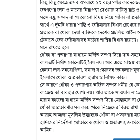
কিছু কিছু ক্ষেত্রে এসব অপরাধে ১০ বছর পর্যন্ত কারদন্ড
জনগণের জান ও মালের নিরাপত্তা দেওয়ার দায়িত্ব রাষ্ট্
সঙ্গে বস্তু, সম্পদ বা যে কোনো বিষয় নিয়ে ধোঁকা বা প্রত
স্বার্থে এ দুইটি ধারায় শাস্তি ও জরিমানার বিধান রেখেছে রাষ্
প্রতারক বা ধোঁকা দেয়া ব্যক্তিকে দেশের প্রচলিত আইন অ
ঠেকাতে জেল-জরিমানাসহ কঠোর শাস্তির বিধান রয়েছে।
মনে রাখতে হবে
ধোঁকা বা প্রতরণার মাধ্যমে অর্জিত সম্পদ দিয়ে দান-সহয
কালভার্ট নির্মাণ কোনোটিই বৈধ নয়। আর এতে সাওয়াব
কেননা দান-সহযোগিতা, সমাজ সংস্কারসহ জনকল্যাণমূলক
ইসলামে ধোঁকা ও প্রতারণা হারাম ও নিষিদ্ধ কাজ।
সে কারণে ধোঁকা ও প্রতারণায় অর্জিত সম্পদ ধর্মীয় য
কাজেও তা ব্যবহার যোগ্য নয়। আর তাতে সাওয়াব লা
হারাম কাজের মাধ্যমে অর্জিত সম্পদ দিয়ে মোস্তাহাব 
ধোঁকা ও প্রতারণার সব কাজ থেকে নিজেদের বিরত রাখ
আল্লাহ তাআলা মুসলিম উম্মাহকে ধোঁকা বা প্রতারণার ম
হাদিসের নির্দেশনা মোতাবেক ধোঁকা ও প্রতারণামুক্ত থেকে
আমিন।