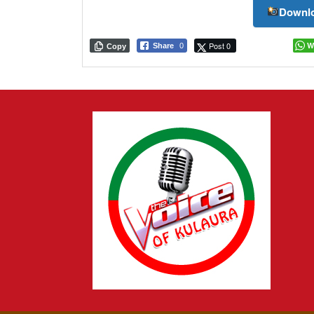
Downlo
Post 0
W
Share
0
Copy