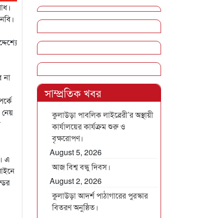
রাধ।
বনবি।
দেশ্যে
ে না
সাম্প্রতিক খবর
র্কে
 নেয়
কুলাউড়া পাবলিক লাইব্রেরী’র অস্থায়ী
া
কার্যালয়ের কার্যক্রম শুরু ও
বৃক্ষরোপণ।
August 5, 2026
ত। এ
আজ বিশ্ব বন্ধু দিবস।
 আইনে
August 2, 2026
্ডের
কুলাউড়া আদর্শ পাঠাগারের পুরস্কার
বিতরণ অনুষ্ঠিত।