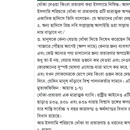
ধোঁকা দেওয়া কিংবা প্রতারণা করা ইসলামে নিষিদ্ধ। আদর্
ইসলামি শরিয়তে ধোঁকা বা প্রতারণায় ৩টি মারাত্মক অপ
একাধিক হাদিসে তিনি বলেছেন- যে আমাদের ধোঁকা দেয় সে
২. অন্য হাদিসে প্রিয় নবি সাল্লাল্লাহু আলাইহি ওয়া সাল্
দাম বাড়াবে না।’
৩. মানুষকে কেনা-বেচায় ধোঁকা দিতে নিষেধ করেছেন বি
‘বাজারে পৌঁছার আগেই (অল্প দামে) কেনার জন্য ব্যবসায়
এবং কেউ অন্যের পণ্য চালানোর জন্য প্রতারণার অপচেষ্ট
শুধু তা-ই নয়, বেচার সময় ওজনে কম দেওয়া এবং নেওয়া
কোরআনের সুস্পষ্ট ঘোষণা এসেছে-যারা মাপে কম করে, তাদ
এবং যখন লোকদেরকে মেপে দেয় কিংবা ওজন করে দেয়, তখ
দিনে, যেদিন মানুষ দাঁড়াবে বিশ্ব পালনকর্তার সামনে। 
মুতাফফিফিন : আয়াত ১-৭)
ধোঁকা-প্রতারণা এক মারাত্মক ব্যাধি। রাষ্ট্রীয় আইনে
ছাড়াও ৪০৬, ৪০৮ এবং ৪০৯ ধারায় বিশ্বাস ভঙ্গের অপ
যার শাস্তি সর্বোচ্চ ৭ বছর কারাদন্ড ও অর্থদন্ডের বিধান
বিধান রয়েছে।
আর ইসলামি শরিয়তে ধোঁকা বা প্রতারণায় ৩ ধরনের অপর
১. হারাম