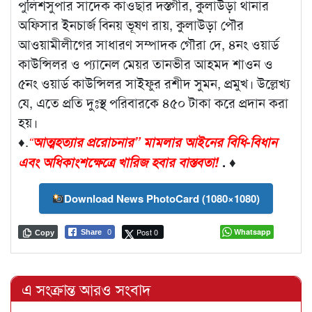
পুলিশসুপার সাদেক কাওছার দস্তগীর, কুলাউড়া থানার
অফিসার ইনচার্জ বিনয় ভূষণ রায়, কুলাউড়া পৌর
আওয়ামীলীগের সাধারণ সম্পাদক গৌরা দে, ৪নং ওয়ার্ড
কাউন্সিলর ও প্যানেল মেয়র তানভীর আহমদ শাওন ও
৫নং ওয়ার্ড কাউন্সিলর সাইফুর রশীদ সুমন, প্রমুখ। উল্লেখ্য
যে, এতে প্রতি দুঃস্থ পরিবারকে ৪৫০ টাকা করে প্রদান করা
হয়।
♦.
“
আত্মহত্যার প্ররোচনার” মামলার আইনের বিধি-বিধান
এবং অধিকাংশক্ষেত্রে খারিজ হবার বাস্তবতা!
. ♦
Download News PhotoCard (1080×1080)
Post 0
Whatsapp
Share
0
Copy
এ সংক্রান্ত আরও সংবাদ