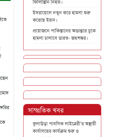
ফিলিস্তিনি নিহত।
ইসরায়েলে নতুন করে হামলা শুরু
ঠিতে
করেছে ইরান।
প্রয়োজনে পাকিস্তানের অভ্যন্তরে ঢুকে
হামলা চালাবে ভারত- জয়শঙ্কর।
য়
া
েছেন
হামাদ
গেরির
সাম্প্রতিক খবর
নকে
কুলাউড়া পাবলিক লাইব্রেরী’র অস্থায়ী
কার্যালয়ের কার্যক্রম শুরু ও