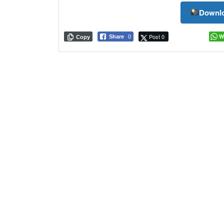
Downlo
Post 0
W
Share
0
Copy