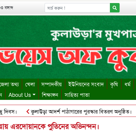
 বঙ্গাব্দ
েলা তথ্য
খেলা
সম্পাদকীয়
ইউনিয়নের সংবাদ
কৃষি
ধর্ম
ন
About Us
শিক্ষাঙ্গন
সাহিত্য পাতা
িবস।
কুলাউড়া আদর্শ পাঠাগারের পুরস্কার বিতরণ অনুষ্ঠিত।
শায় ঋণের বোঝা সইতে না পেরে দোকান কর্মচারীর আত্মহত্যা।
ক
 হওয়ায় এরদোয়ানকে পুতিনের অভিনন্দন।