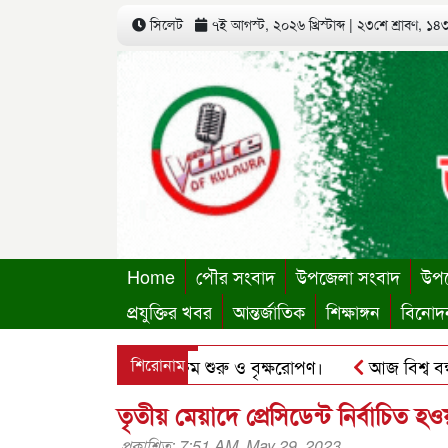
সিলেট
৭ই আগস্ট, ২০২৬ খ্রিস্টাব্দ
|
২৩শে শ্রাবণ, ১৪৩৩
Home
পৌর সংবাদ
উপজেলা সংবাদ
উপজ
প্রযুক্তির খবর
আন্তর্জাতিক
শিক্ষাঙ্গন
বিনোদ
্থায়ী কার্যালয়ের কার্যক্রম শুরু ও বৃক্ষরোপণ।
শিরোনাম
আজ বিশ্ব বন্ধু দ
ু’র ছবি হোয়াটসঅ্যাপে ব্যবহার করে প্রতারণার চেষ্টা।
পৃথিমপা
তৃতীয় মেয়াদে প্রেসিডেন্ট নির্বাচিত
প্রকাশিত: 7:51 AM, May 29, 2023