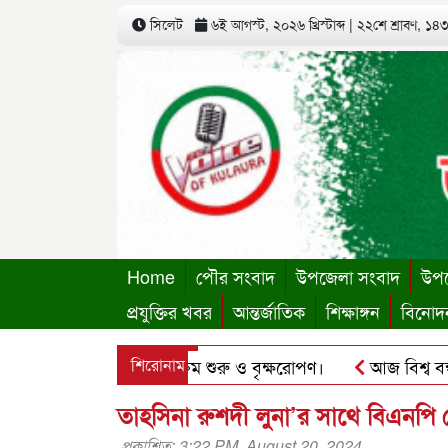
সিলেট
৬ই আগস্ট, ২০২৬ খ্রিস্টাব্দ
|
২২শে শ্রাবণ, ১৪৩৩
Home
পৌর সংবাদ
উপজেলা সংবাদ
উপজ
প্রযুক্তির খবর
আন্তর্জাতিক
শিক্ষাঙ্গন
বিনোদ
থায়ী কার্যালয়ের কার্যক্রম শুরু ও বৃক্ষরোপণ।
শিরোনাম
আজ বিশ্ব বন্ধু দি
’র ছবি হোয়াটসঅ্যাপে ব্যবহার করে প্রতারণার চেষ্টা।
পৃথিমপাশ
তাহসিনা রুশদী লুনা’র সাথে বিএনপ
প্রকাশিত: 3:22 PM, August 20, 2024