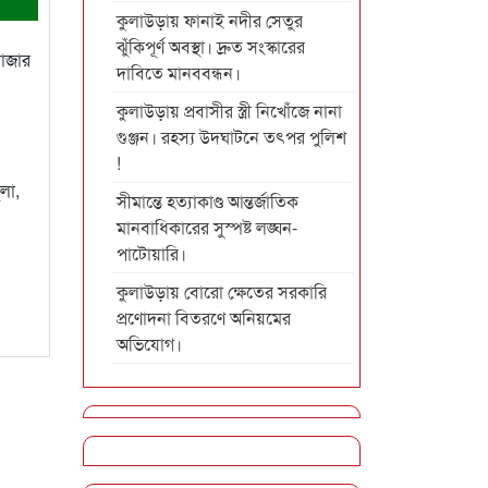
কুলাউড়ায় ফানাই নদীর সেতুর
ঝুঁকিপূর্ণ অবস্থা। দ্রুত সংস্কারের
বাজার
দাবিতে মানববন্ধন।
কুলাউড়ায় প্রবাসীর স্ত্রী নিখোঁজে নানা
গুঞ্জন। রহস্য উদঘাটনে তৎপর পুলিশ
!
লা,
সীমান্তে হত্যাকাণ্ড আন্তর্জাতিক
মানবাধিকারের সুস্পষ্ট লঙ্ঘন-
পাটোয়ারি।
কুলাউড়ায় বোরো ক্ষেতের সরকারি
প্রণোদনা বিতরণে অনিয়মের
অভিযোগ।