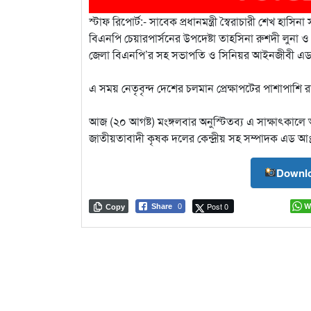
স্টাফ রিপোর্ট:- সাবেক প্রধানমন্ত্রী স্বৈরাচারী শেখ হা
বিএনপি চেয়ারপার্সনের উপদেষ্টা তাহসিনা রুশদী লুনা ও
জেলা বিএনপি’র সহ সভাপতি ও সিনিয়র আইনজীবী এড
এ সময় নেতৃবৃন্দ দেশের চলমান প্রেক্ষাপটের পাশাপাশি 
আজ (২০ আগষ্ট) মংঙ্গলবার অনুস্টিতব্য এ সাক্ষাৎকালে অন
জাতীয়তাবাদী কৃষক দলের কেন্দ্রীয় সহ সম্পাদক এড আঃ 
Downlo
Post 0
W
Share
0
Copy