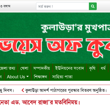
 বঙ্গাব্দ
েলা তথ্য
খেলা
সম্পাদকীয়
ইউনিয়নের সংবাদ
কৃষি
ধর্ম
ন
About Us
শিক্ষাঙ্গন
সাহিত্য পাতা
বস।
কুলাউড়া আদর্শ পাঠাগারের পুরস্কার বিতরণ অনুষ্ঠিত।
ক
ায় ঋণের বোঝা সইতে না পেরে দোকান কর্মচারীর আত্মহত্যা।
কু
ি নেতা এড. আবেদ রাজা’র মতবিনিময়।