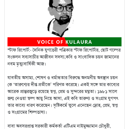
স্টাফ রিপোর্ট:- দৈনিক যুগভেরী পত্রিকার স্টাফ রিপোর্টার, ছোট গল্পের
সংকলন সব্যসাচীর আজীবন সদস্য,কবি ও সাংবাদিক চয়ন জামানের
নবম মৃত্যুবার্ষিকী আজ।
যাবতীয় অসাম্য, শোষণ ও ধর্মান্ধতার বিরুদ্ধে অনমনীয় অবস্থান চয়ন
কে ‘তারুণ্যের দীপ্ত প্রতীকে’ পরিণত করেছে। একই সঙ্গে তার কাব্যের
আরেক প্রান্তরজুড়ে রয়েছে স্বপ্ন, প্রেম ও সুন্দরের মঘ্নতা। ১৯৮১ সালে
জন্ম নেওয়া স্বল্প আয়ু নিয়ে আসা, এই কবি তারুণ্য ও সংগ্রাম যুগপৎ
তার কাব্যে ধারণ করেছেন। সৃষ্টিকর্মে তুলে এনেছেন দ্রোহ, প্রেম, স্বপ্ন
ও সংগ্রামের শিল্পভাষ্য।
বাবা অবসরপ্রাপ্ত সরকারী কর্মকর্তা এটিএম নাইমুজ্জামান চৌধুরী,