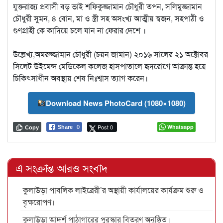
যুক্তরাজ্য প্রবাসী বড় ভাই শফিকুজ্জামান চৌধুরী তপন, সলিমুজ্জামান
চৌধুরী সুমন, ৪ বোন, মা ও স্ত্রী সহ অসংখ্য আত্মীয় স্বজন, সহপাঠী ও
গুণগ্রাহী কে কাদিয়ে চলে যান না ফেরার দেশে ।
উল্লেখ্য,অমরুজ্জামান চৌধুরী (চয়ন জামান) ২০১৬ সালের ২১ অক্টোবর
সিলেট উইমেন্স মেডিকেল কলেজ হাসপাতালে হৃদরোগে আক্রান্ত হয়ে
চিকিৎসাধীন অবস্থায় শেষ নিঃশ্বাস ত্যাগ করেন।
Download News PhotoCard (1080×1080)
Post 0
Whatsapp
Share
0
Copy
এ সংক্রান্ত আরও সংবাদ
কুলাউড়া পাবলিক লাইব্রেরী’র অস্থায়ী কার্যালয়ের কার্যক্রম শুরু ও
বৃক্ষরোপণ।
কুলাউড়া আদর্শ পাঠাগারের পুরস্কার বিতরণ অনুষ্ঠিত।