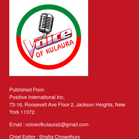
Published From
Positive International Inc,
73-16, Roosevelt Ave Floor 2, Jackson Heights, New
York 11372.
Email : voiceofkulaura2@gmail.com
Chief Editor : Shafiq Chowdhury