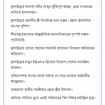
কুলাউড়ায় ফানাই নদীর সেতুর ঝুঁকিপূর্ণ অবস্থা। দ্রুত সংস্কারের
দাবিতে মানববন্ধন।
কুলাউড়ায় প্রবাসীর স্ত্রী নিখোঁজে নানা গুঞ্জন। রহস্য উদঘাটনে
তৎপর পুলিশ !
সীমান্তে হত্যাকাণ্ড আন্তর্জাতিক মানবাধিকারের সুস্পষ্ট লঙ্ঘন-
পাটোয়ারি।
কুলাউড়ায় বোরো ক্ষেতের সরকারি প্রণোদনা বিতরণে অনিয়মের
অভিযোগ।
কুলাউড়ার নতুন ইউএনও হিসেবে নিয়োগ পেলেন সানজিদা
আক্তার।
পৃথিমপাশায় ঋণের বোঝা সইতে না পেরে দোকান কর্মচারীর
আত্মহত্যা।
বরমচালে স্বামীর পরকীয়ার জেরে স্ত্রীর বিষপান।
কর্মধায় পানিতে ডুবে একই পরিবারের তিন শিশুর মর্মান্তিক মৃত্যু।