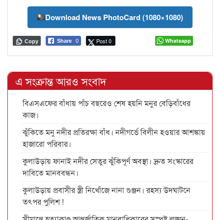
Download News PhotoCard (1080×1080)
Post 0
Whatsapp
Share
0
Copy
এ সংক্রান্ত আরও সংবাদ
বিএসএফের বাঁধায় পাঁচ বছরেও শেষ হয়নি মনুর বেড়িবাঁধের
কাজ।
ঝুঁকিতে মনু নদীর প্রতিরক্ষা বাঁধ। নদীগর্ভে বিলীন হওয়ার আশঙ্কায়
হাজারো পরিবার।
কুলাউড়ায় ফানাই নদীর সেতুর ঝুঁকিপূর্ণ অবস্থা। দ্রুত সংস্কারের
দাবিতে মানববন্ধন।
কুলাউড়ায় প্রবাসীর স্ত্রী নিখোঁজে নানা গুঞ্জন। রহস্য উদঘাটনে
তৎপর পুলিশ !
সীমান্তে হত্যাকাণ্ড আন্তর্জাতিক মানবাধিকারের সুস্পষ্ট লঙ্ঘন-