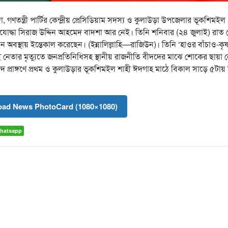
, গণতন্ত্রী পার্টির কেন্দ্রীয় প্রেসিডিয়াম সদস্য ও কুলাউড়া উপজেলার ভূকশিমইল
িযোদ্ধা সিরাজ উদ্দিন আহমেদ বাদশা আর নেই। তিনি শনিবার (২৪ জুলাই) রাত
অবস্থায় ইন্তেকাল করেছেন। (ইন্নালিল্লাহি—রাজিউন)। তিনি ‘হাওর বাঁচাও-কৃ
 নেতার মৃত্যুতে জনপ্রতিনিধিসহ স্থানীয় রাজনীতি বীদদের মাঝে শোকের ছায়া 
প্রাঙ্গণে প্রথম ও কুলাউড়ার ভূকশিমইল শাহী ঈদগাহ মাঠে বিকাল সাড়ে ৫টায় দ
ad News PhotoCard (1080×1080)
hatsapp