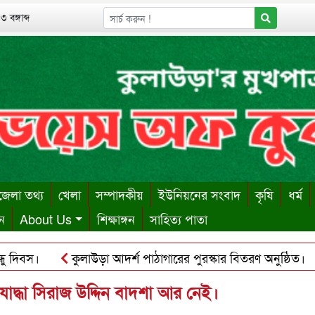
 বঙ্গাব্দ
েলা তথ্য
খেলা
সম্পাদকীয়
ইউনিয়নের সংবাদ
কৃষি
ধর্ম
ন
About Us
শিক্ষাঙ্গন
সাহিত্য পাতা
বস।
কুলাউড়া আদর্শ পাঠাগারের পুরস্কার বিতরণ অনুষ্ঠিত।
ক
ায় ঋণের বোঝা সইতে না পেরে দোকান কর্মচারীর আত্মহত্যা।
কু
ক্তিযোদ্ধা সিরাজ উদ্দিন বাদশা আর নেই।