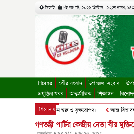
সিলেট
৬ই আগস্ট, ২০২৬ খ্রিস্টাব্দ
|
২২শে শ্রাবণ, ১৪৩৩
Home
পৌর সংবাদ
উপজেলা সংবাদ
উপজ
প্রযুক্তির খবর
আন্তর্জাতিক
শিক্ষাঙ্গন
বিনোদ
্থায়ী কার্যালয়ের কার্যক্রম শুরু ও বৃক্ষরোপণ।
শিরোনাম
আজ বিশ্ব বন্ধু দি
ু’র ছবি হোয়াটসঅ্যাপে ব্যবহার করে প্রতারণার চেষ্টা।
পৃথিমপাশ
গণতন্ত্রী পার্টির কেন্দ্রীয় নেতা বীর মু
প্রকাশিত: 8:53 AM, July 25, 2021