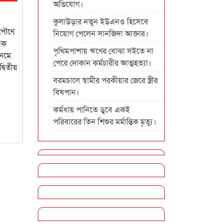
অভিযোগ।
কুলাউড়ার নতুন ইউএনও হিসেবে
 পৌণে
নিয়োগ পেলেন সানজিদা আক্তার।
ষক
পৃথিমপাশায় ঋণের বোঝা সইতে না
নেমে
পেরে দোকান কর্মচারীর আত্মহত্যা।
্বিতীয়
বরমচালে স্বামীর পরকীয়ার জেরে স্ত্রীর
বিষপান।
কর্মধায় পানিতে ডুবে একই
পরিবারের তিন শিশুর মর্মান্তিক মৃত্যু।