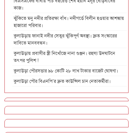
বিএসএফের বাঁধায় পাঁচ বছরেও শেষ হয়নি মনুর বেড়িবাঁধের
কাজ।
ঝুঁকিতে মনু নদীর প্রতিরক্ষা বাঁধ। নদীগর্ভে বিলীন হওয়ার আশঙ্কায়
হাজারো পরিবার।
কুলাউড়ায় ফানাই নদীর সেতুর ঝুঁকিপূর্ণ অবস্থা। দ্রুত সংস্কারের
দাবিতে মানববন্ধন।
কুলাউড়ায় প্রবাসীর স্ত্রী নিখোঁজে নানা গুঞ্জন। রহস্য উদঘাটনে
তৎপর পুলিশ !
কুলাউড়া পৌরসভার ৯৮ কোটি ২৮ লাখ টাকার বাজেট ঘোষণা।
কুলাউড়া পৌর বিএনপি’র দ্রুত কাউন্সিল চান নেতাকর্মীরা।