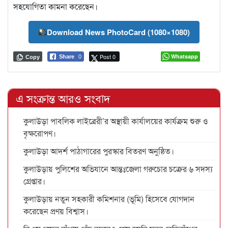
সহযোগিতা কামনা করেছেন।
Download News PhotoCard (1080×1080)
Post 0
Whatsapp
Share
0
Copy
এ সংক্রান্ত আরও সংবাদ
কুলাউড়া পাবলিক লাইব্রেরী’র অস্থায়ী কার্যালয়ের কার্যক্রম শুরু ও
বৃক্ষরোপণ।
কুলাউড়া আদর্শ পাঠাগারের পুরস্কার বিতরণ অনুষ্ঠিত।
কুলাউড়ায় পুলিশের অভিযানে আন্তঃজেলা গরুচোর চক্রের ৬ সদস্য
গ্রেপ্তার।
কুলাউড়ায় নতুন সহকারী কমিশনার (ভূমি) হিসেবে যোগদান
করেছেন প্রণয় বিশ্বাস।