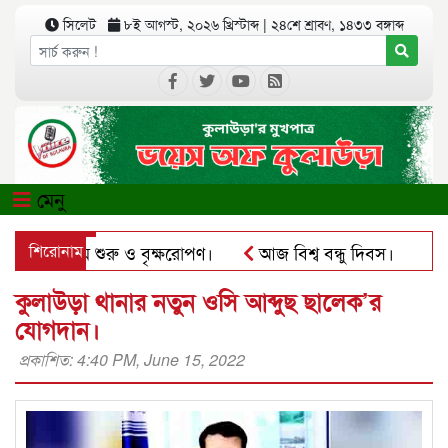
সিলেট
৮ই আগস্ট, ২০২৬ খ্রিস্টাব্দ
|
২৪শে শ্রাবণ, ১৪৩৩ বঙ্গাব্দ
মেনু
য়ের কার্যক্রম শুরু ও বৃক্ষরোপণ।
শিরোনাম
আজ বিশ্ব বন্ধু দিবস।
কুল
সঅ্যাপে ব্যবহার করে প্রতারণার চেষ্টা।
পৃথিমপাশায় ঋণের বোঝা
কুলাউড়া থানার নতুন ওসি আব্দুছ ছালেক’র
যোগদান।
প্রকাশিত: 4:40 PM, June 15, 2022