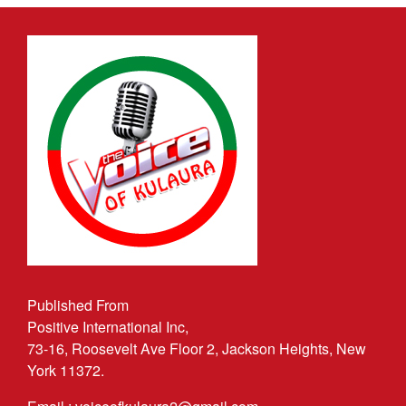
Published From
Positive International Inc,
73-16, Roosevelt Ave Floor 2, Jackson Heights, New
York 11372.