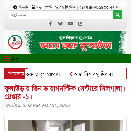
সিলেট
৮ই আগস্ট, ২০২৬ খ্রিস্টাব্দ
|
২৪শে শ্রাবণ, ১৪৩৩ বঙ্গাব্দ
মেনু
র কার্যক্রম শুরু ও বৃক্ষরোপণ।
শিরোনাম
আজ বিশ্ব বন্ধু দিবস।
কুলা
অ্যাপে ব্যবহার করে প্রতারণার চেষ্টা।
পৃথিমপাশায় ঋণের বোঝা
কুলাউড়ায় তিন ডায়াগনস্টিক সেন্টারে সিলগালা।
গ্রেপ্তার -১।
প্রকাশিত: 2:03 PM, May 31, 2022