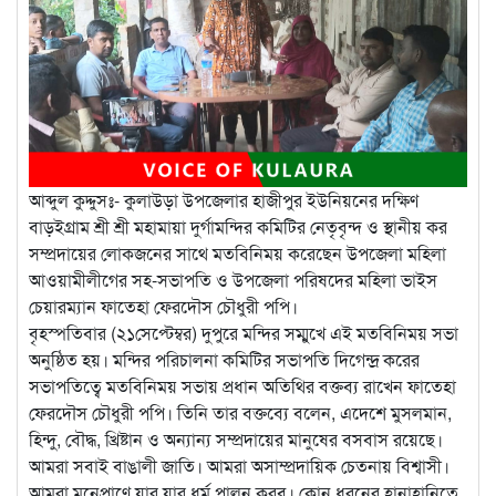
আব্দুল কুদ্দুসঃ- কুলাউড়া উপজেলার হাজীপুর ইউনিয়নের দক্ষিণ
বাড়ইগ্রাম শ্রী শ্রী মহামায়া দুর্গামন্দির কমিটির নেতৃবৃন্দ ও স্থানীয় কর
সম্প্রদায়ের লোকজনের সাথে মতবিনিময় করেছেন উপজেলা মহিলা
আওয়ামীলীগের সহ-সভাপতি ও উপজেলা পরিষদের মহিলা ভাইস
চেয়ারম্যান ফাতেহা ফেরদৌস চৌধুরী পপি।
বৃহস্পতিবার (২১সেপ্টেম্বর) দুপুরে মন্দির সম্মুখে এই মতবিনিময় সভা
অনুষ্ঠিত হয়। মন্দির পরিচালনা কমিটির সভাপতি দিগেন্দ্র করের
সভাপতিত্বে মতবিনিময় সভায় প্রধান অতিথির বক্তব্য রাখেন ফাতেহা
ফেরদৌস চৌধুরী পপি। তিনি তার বক্তব্যে বলেন, এদেশে মুসলমান,
হিন্দু, বৌদ্ধ, খ্রিষ্টান ও অন্যান্য সম্প্রদায়ের মানুষের বসবাস রয়েছে।
আমরা সবাই বাঙালী জাতি। আমরা অসাম্প্রদায়িক চেতনায় বিশ্বাসী।
আমরা মনেপ্রাণে যার যার ধর্ম পালন করব। কোন ধরনের হানাহানিতে