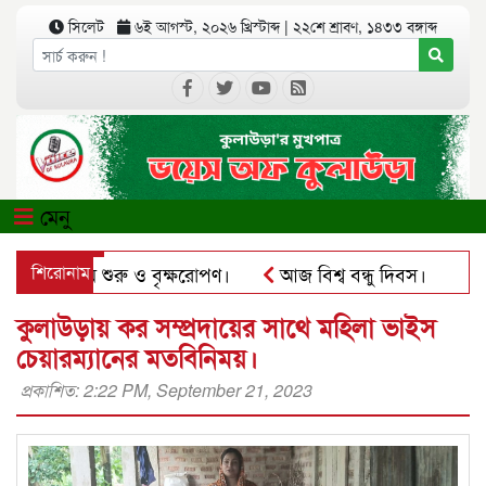
সিলেট
৬ই আগস্ট, ২০২৬ খ্রিস্টাব্দ
|
২২শে শ্রাবণ, ১৪৩৩ বঙ্গাব্দ
মেনু
ের কার্যক্রম শুরু ও বৃক্ষরোপণ।
শিরোনাম
আজ বিশ্ব বন্ধু দিবস।
কুলা
সঅ্যাপে ব্যবহার করে প্রতারণার চেষ্টা।
পৃথিমপাশায় ঋণের বোঝা
কুলাউড়ায় কর সম্প্রদায়ের সাথে মহিলা ভাইস
চেয়ারম্যানের মতবিনিময়।
প্রকাশিত: 2:22 PM, September 21, 2023