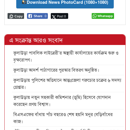
Download News PhotoCard (1080×1080)
Post 0
Whatsapp
Share
0
Copy
এ সংক্রান্ত আরও সংবাদ
কুলাউড়া পাবলিক লাইব্রেরী’র অস্থায়ী কার্যালয়ের কার্যক্রম শুরু ও
বৃক্ষরোপণ।
কুলাউড়া আদর্শ পাঠাগারের পুরস্কার বিতরণ অনুষ্ঠিত।
কুলাউড়ায় পুলিশের অভিযানে আন্তঃজেলা গরুচোর চক্রের ৬ সদস্য
গ্রেপ্তার।
কুলাউড়ায় নতুন সহকারী কমিশনার (ভূমি) হিসেবে যোগদান
করেছেন প্রণয় বিশ্বাস।
বিএসএফের বাঁধায় পাঁচ বছরেও শেষ হয়নি মনুর বেড়িবাঁধের
কাজ।