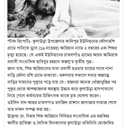
স্টাফ রিপোর্টঃ- কুলাউড়া উপজেলার কাদিপুর ইউনিয়নের কৌলারশি
গ্রামে পানিতে ডুবে (১৬ নভেম্বর) আরিয়ান নামে ২ বছরের এক শিশুর
মৃত্যু হয়েছে। সে একই ইউনিয়নের চাতলগাঁও গ্রামের আরব আমিরাত
প্রবাসী সাংবাদিক হাবিবুর রহমান ফজলু’র তৃতীয় পুত্র।
জানা যায়, শিশু আরিয়ানের বাবা প্রবাসী হওয়ায় মায়ের সাথে নানা
বাড়ি কৌলা রশি গ্রামে থাকতো। মঙ্গলবার সকালে সবার অজান্তে
বাড়ির সামনের পুকুরে পড়ে যায় সে। স্বজনরা অনেক খোঁজাখুজির পর
পুকুর থেকে আশঙ্কাজনক অবস্থায় উদ্ধার করে কুলাউড়া হাসপাতালে
নিয়ে গেলে কর্তব্যরত চিকিৎসক তাকে মৃত ঘোষণা করেন।
ওইদিন বাদ আছর চাতলগাও মসজিদ প্রাঙ্গনে জানাজার নামাজ শেষে
তার দাফন সম্পন্ন করা হয়।
উল্লেখ্য যে, নিহত শিশু আরিয়ান সিনিয়র সাংবাদিক এম মছব্বির
আলীর ভাতিজা ও দৈনিক দিনকালের কুলাউড়া প্রতিনিধি মোক্তাদির