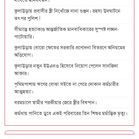
কুলাউড়ায় প্রবাসীর স্ত্রী নিখোঁজে নানা গুঞ্জন। রহস্য উদঘাটনে
তৎপর পুলিশ !
সীমান্তে হত্যাকাণ্ড আন্তর্জাতিক মানবাধিকারের সুস্পষ্ট লঙ্ঘন-
পাটোয়ারি।
কুলাউড়ায় বোরো ক্ষেতের সরকারি প্রণোদনা বিতরণে অনিয়মের
অভিযোগ।
কুলাউড়ার নতুন ইউএনও হিসেবে নিয়োগ পেলেন সানজিদা
আক্তার।
পৃথিমপাশায় ঋণের বোঝা সইতে না পেরে দোকান কর্মচারীর
আত্মহত্যা।
বরমচালে স্বামীর পরকীয়ার জেরে স্ত্রীর বিষপান।
কর্মধায় পানিতে ডুবে একই পরিবারের তিন শিশুর মর্মান্তিক মৃত্যু।