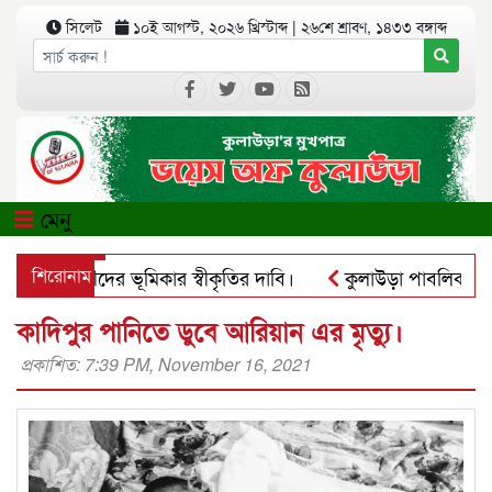
সিলেট
১০ই আগস্ট, ২০২৬ খ্রিস্টাব্দ
|
২৬শে শ্রাবণ, ১৪৩৩ বঙ্গাব্দ
মেনু
 আদিবাসীদের ভূমিকার স্বীকৃতির দাবি।
শিরোনাম
কুলাউড়া পাবলিক লাইব্রের
সঅ্যাপে ব্যবহার করে প্রতারণার চেষ্টা।
পৃথিমপাশায় ঋণের বোঝা
কাদিপুর পানিতে ডুবে আরিয়ান এর মৃত্যু।
প্রকাশিত: 7:39 PM, November 16, 2021