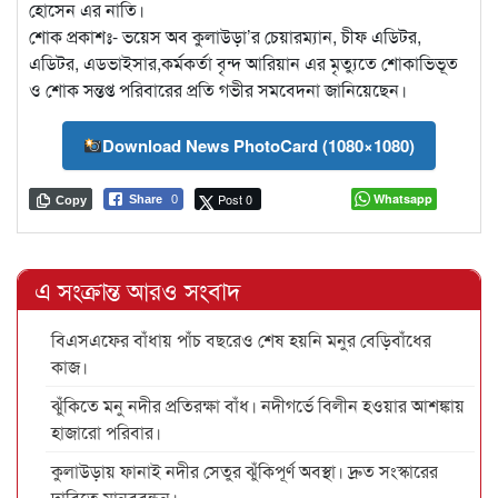
হোসেন এর নাতি।
শোক প্রকাশঃ- ভয়েস অব কুলাউড়া’র চেয়ারম্যান, চীফ এডিটর,
এডিটর, এডভাইসার,কর্মকর্তা বৃন্দ আরিয়ান এর মৃত্যুতে শোকাভিভূত
ও শোক সন্তপ্ত পরিবারের প্রতি গভীর সমবেদনা জানিয়েছেন।
Download News PhotoCard (1080×1080)
Post 0
Whatsapp
Share
0
Copy
এ সংক্রান্ত আরও সংবাদ
বিএসএফের বাঁধায় পাঁচ বছরেও শেষ হয়নি মনুর বেড়িবাঁধের
কাজ।
ঝুঁকিতে মনু নদীর প্রতিরক্ষা বাঁধ। নদীগর্ভে বিলীন হওয়ার আশঙ্কায়
হাজারো পরিবার।
কুলাউড়ায় ফানাই নদীর সেতুর ঝুঁকিপূর্ণ অবস্থা। দ্রুত সংস্কারের
দাবিতে মানববন্ধন।