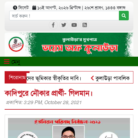
সিলেট
১০ই আগস্ট, ২০২৬ খ্রিস্টাব্দ
|
২৬শে শ্রাবণ, ১৪৩৩ বঙ্গাব্দ
মেনু
আদিবাসীদের ভূমিকার স্বীকৃতির দাবি।
শিরোনাম
কুলাউড়া পাবলিক লাইব্রের
সঅ্যাপে ব্যবহার করে প্রতারণার চেষ্টা।
পৃথিমপাশায় ঋণের বোঝা
কাদিপুরে নৌকার প্রার্থী- গিলমান।
প্রকাশিত: 3:29 PM, October 28, 2021