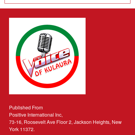
Published From
Positive International Inc,
73-16, Roosevelt Ave Floor 2, Jackson Heights, New
York 11372.