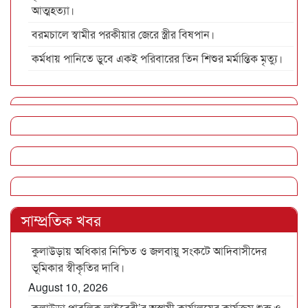
আত্মহত্যা।
বরমচালে স্বামীর পরকীয়ার জেরে স্ত্রীর বিষপান।
কর্মধায় পানিতে ডুবে একই পরিবারের তিন শিশুর মর্মান্তিক মৃত্যু।
সাম্প্রতিক খবর
কুলাউড়ায় অধিকার নিশ্চিত ও জলবায়ু সংকটে আদিবাসীদের
ভূমিকার স্বীকৃতির দাবি।
August 10, 2026
কুলাউড়া পাবলিক লাইব্রেরী’র অস্থায়ী কার্যালয়ের কার্যক্রম শুরু ও