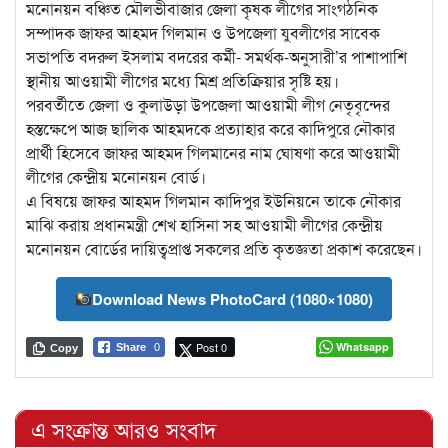
মনোনয়ন বঞ্চিত মৌলভীবাজার জেলা কৃষক লীগের সাংগঠনিক
সম্পাদক জাফর আহমদ গিলমান ও উপজেলা যুবলীগের সাবেক
সভাপতি বদরুল ইসলাম বদরের কর্মী- সমর্থক-অনুসারী’র পাশাপাশি
স্থানীয় আওয়ামী লীগের মধ্যে মিশ্র প্রতিক্রিয়ার সৃষ্টি হয়।
পরবর্তীতে জেলা ও কুলাউড়া উপজেলা আওয়ামী লীগ নেতৃবৃন্দের
হস্তক্ষেপে আজ ছালিক আহমদকে প্রত্যাহার করে কাদিপুরে নৌকার
প্রার্থী হিসেবে জাফর আহমদ গিলমানের নাম ঘোষণা করে আওয়ামী
লীগের কেন্দ্রীয় মনোনয়ন বোর্ড।
এ বিষয়ে জাফর আহমদ গিলমান কাদিপুর ইউনিয়নে তাকে নৌকার
মাঝি করায় প্রধানমন্ত্রী শেখ হাসিনা সহ আওয়ামী লীগের কেন্দ্রীয়
মনোনয়ন বোর্ডের দায়িত্বপ্রাপ্ত সকলের প্রতি কৃতজ্ঞতা প্রকাশ করেছেন।
Download News PhotoCard (1080×1080)
Post 0
Whatsapp
Share
0
Copy
এ সংক্রান্ত আরও সংবাদ