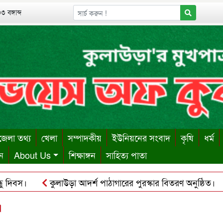
 বঙ্গাব্দ
েলা তথ্য
খেলা
সম্পাদকীয়
ইউনিয়নের সংবাদ
কৃষি
ধর্ম
ন
About Us
শিক্ষাঙ্গন
সাহিত্য পাতা
বস।
কুলাউড়া আদর্শ পাঠাগারের পুরস্কার বিতরণ অনুষ্ঠিত।
ক
ায় ঋণের বোঝা সইতে না পেরে দোকান কর্মচারীর আত্মহত্যা।
কু
।