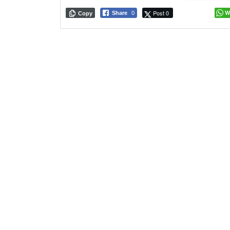
Post 0
W
Share
0
Copy