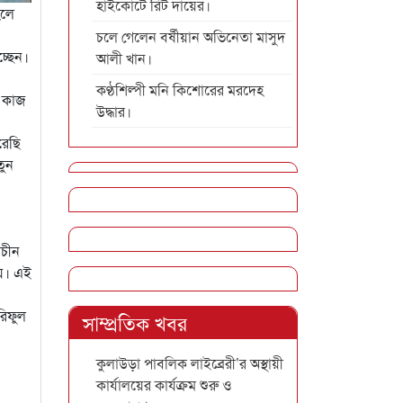
হাইকোর্টে রিট দায়ের।
হলে
চলে গেলেন বর্ষীয়ান অভিনেতা মাসুদ
চ্ছেন।
আলী খান।
কণ্ঠশিল্পী মনি কিশোরের মরদেহ
য় কাজ
উদ্ধার।
রেছি
তুন
াচীন
ায়। এই
রিফুল
সাম্প্রতিক খবর
কুলাউড়া পাবলিক লাইব্রেরী’র অস্থায়ী
কার্যালয়ের কার্যক্রম শুরু ও