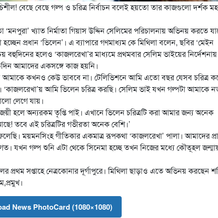
চিশীল! বেছে বেছে গল্প ও চরিত্র নির্বাচন বলেই হয়তো তার কাজগুলো দর্শক ম
ো ‘মনপুরা’ খ্যাত নির্মাতা গিয়াস উদ্দিন সেলিমের পরিচালনায় অভিনয় করতে যা
 হচ্ছেন প্রধান ‘ভিলেন’। এ ব্যাপারে গণমাধ্যম কে মিথিলা বলেন, ছবির ‘মেইন
পরিচয় বহুদিনের হলেও ‘কাজলরেখা’র মাধ্যমে প্রথমবার সেলিম ভাইয়ের নির্দেশনা
এতদিন আমাদের একসঙ্গে কাজ হয়নি।
্রে আমাকে কখনও কেউ ভাববে না। টেলিভিশনে আমি এতো বছর যেসব চরিত্র ক
 ‘কাজলরেখা’য় আমি ভিলেন চরিত্র করছি। সেলিম ভাই যখন গল্পটা আমাকে ন
ভালো লেগে যায়।
ে জয়ী হলে অন্যরকম তৃপ্তি পাই। এখানে ভিলেন চরিত্রটি করা আমার জন্য অনেক
 আছে! তবে এই চরিত্রটির গভীরতা অনেক বেশি।’
েলেছি। ময়মনসিংহ গীতিকার একমাত্র রূপকথা ‘কাজলরেখা’ পালা। আমাদের প্র
ে অবগত। যখন গল্প শুনি এটা থেকে সিনেমা হচ্ছে তখন নিজের মধ্যে কৌতূহল জন্ম
রিলের প্রথম সপ্তাহে নেত্রকোনার দূর্গাপুরে। মিথিলা ছাড়াও এতে অভিনয় করছেন শ
,প্রমুখ।
ad News PhotoCard (1080×1080)