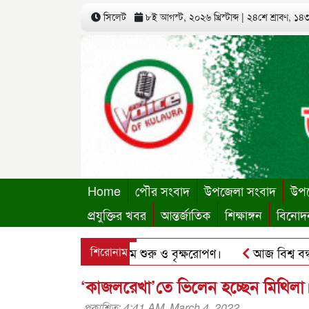
সিলেট
৮ই আগস্ট, ২০২৬ খ্রিস্টাব্দ
|
২৪শে শ্রাবণ, ১৪৩৩
Home
পৌর সংবাদ
উপজেলা সংবাদ
উপজ
প্রযুক্তির খবর
আন্তর্জাতিক
শিক্ষাঙ্গন
বিনোদ
থায়ী কার্যালয়ের কার্যক্রম শুরু ও বৃক্ষরোপণ।
শিরোনাম
আজ বিশ্ব বন্ধু দি
’র ছবি হোয়াটসঅ্যাপে ব্যবহার করে প্রতারণার চেষ্টা।
পৃথিমপাশ
‘কাজলরেখা’তে ভিলেন হচ্ছেন মিথিলা
প্রকাশিত: 4:41 AM, March 4, 2022