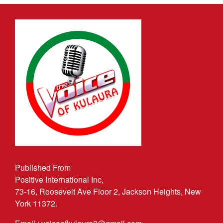
Published From
Positive International Inc,
73-16, Roosevelt Ave Floor 2, Jackson Heights, New
York 11372.