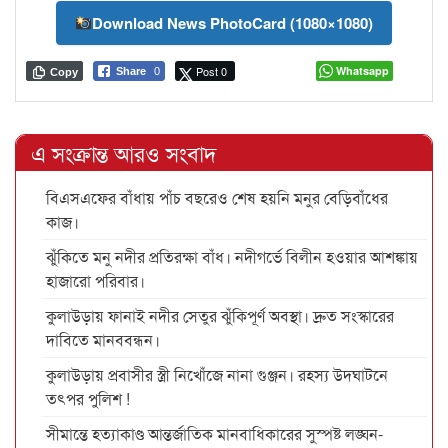
Download News PhotoCard (1080×1080)
Post 0
Whatsapp
Share
0
Copy
এ সংক্রান্ত আরও সংবাদ
বিএসএফের বাঁধায় পাঁচ বছরেও শেষ হয়নি মনুর বেড়িবাঁধের
কাজ।
ঝুঁকিতে মনু নদীর প্রতিরক্ষা বাঁধ। নদীগর্ভে বিলীন হওয়ার আশঙ্কায়
হাজারো পরিবার।
কুলাউড়ায় ফানাই নদীর সেতুর ঝুঁকিপূর্ণ অবস্থা। দ্রুত সংস্কারের
দাবিতে মানববন্ধন।
কুলাউড়ায় প্রবাসীর স্ত্রী নিখোঁজে নানা গুঞ্জন। রহস্য উদঘাটনে
তৎপর পুলিশ !
সীমান্তে হত্যাকাণ্ড আন্তর্জাতিক মানবাধিকারের সুস্পষ্ট লঙ্ঘন-