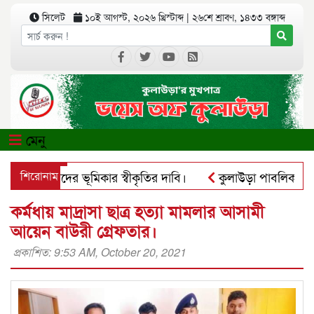
সিলেট
১০ই আগস্ট, ২০২৬ খ্রিস্টাব্দ
|
২৬শে শ্রাবণ, ১৪৩৩ বঙ্গাব্দ
মেনু
আদিবাসীদের ভূমিকার স্বীকৃতির দাবি।
শিরোনাম
কুলাউড়া পাবলিক লাইব্রের
সঅ্যাপে ব্যবহার করে প্রতারণার চেষ্টা।
পৃথিমপাশায় ঋণের বোঝা
কর্মধায় মাদ্রাসা ছাত্র হত্যা মামলার আসামী
আয়েন বাউরী গ্রেফতার।
প্রকাশিত: 9:53 AM, October 20, 2021