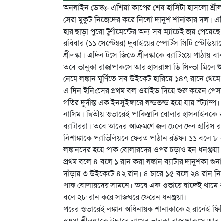
অনলাইন ডেস্কঃ- এশিয়া কাপের শেষ হাসিটা হাসলো শ্রীলঙ্
সেরা মুকুট নিজেদের করে নিলো দানুশ শানাকার দল। এশ
হার ছাড়া পুরো টুর্ণামেন্টের অন্য সব ম্যাচেই জয় পেয়ে
রবিবার (১১ সেপ্টেম্বর) দুবাইয়ের স্পোর্টস সিটি স্টে
শ্রীলঙ্কা। এদিন টসে জিতে শ্রীলঙ্কাকে ব্যাটিংয়ে পাঠায়
তবে ভানুকা রাজাপাকসে আর হাসরাঙ্গা ডি সিল্ভা মিলে শ
নেমে লঙ্কান ঘূর্ণিতে সব উইকেট হারিয়ে ১৪৭ রানে থে
এ দিন ইনিংসের প্রথম বল ওয়াইড দিয়ে শুরু করেন পেসা
গতির দুর্দান্ত এক ইনসুইঙ্গারে লন্ডভন্ড হয়ে যায় স্ট্য
নাসিম। দ্বিতীয় ওভারেই পাকিস্তানি বোলার হাসনাইনকে 
ব্যাটাররা। তবে তাদের আক্রমণে জল ঢেলে দেন হারিস 
নিশাঙ্কাকে প্যাভিলিয়নে ফেরত পাঠান রউফ। ১১ বলে ৮
লঙ্কানদের হয়ে পাক বোলারদের ওপর চড়াও হন ধনঞ্জয়া 
প্রথম বলে ৪ বলে ১ রান করা লঙ্কান ব্যাটার দানুশকা গু
দাঁড়ায় ৩ উইকেটে ৪২ রান। ৪ চারে ১৫ বলে ২৪ রান নিয়
পাক বোলারদের সামনে। তবে এক ওভারে বাদেই থামে ধনঞ
বলে ২৮ রান করে সাজঘরে ফেরেন ধনঞ্জয়া।
পরের ওভারেই লঙ্কান অধিনায়ক শানাকাকে ২ রানেই ফির
হওয়া শ্রীলঙ্কাকে উদ্ধারে নামেন ভানুকা রাজাপাকসে আর