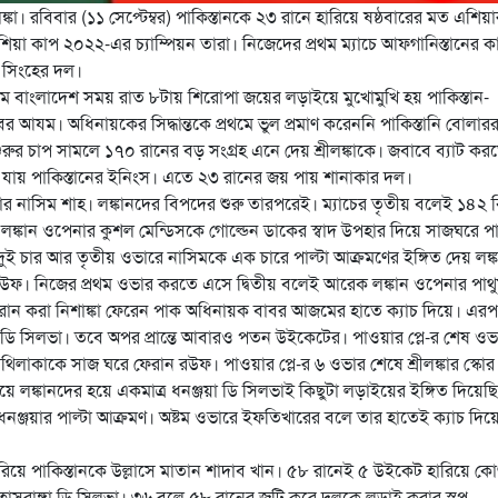
কা। রবিবার (১১ সেপ্টেম্বর) পাকিস্তানকে ২৩ রানে হারিয়ে ষষ্ঠবারের মত এশিয়া
িয়া কাপ ২০২২-এর চ্যাম্পিয়ন তারা। নিজেদের প্রথম ম্যাচে আফগানিস্তানের ক
ছে সিংহের দল।
ডিয়ামে বাংলাদেশ সময় রাত ৮টায় শিরোপা জয়ের লড়াইয়ে মুখোমুখি হয় পাকিস্তান-
 বাবর আযম। অধিনায়কের সিদ্ধান্তকে প্রথমে ভুল প্রমাণ করেননি পাকিস্তানি বোলারর
ুরুর চাপ সামলে ১৭০ রানের বড় সংগ্রহ এনে দেয় শ্রীলঙ্কাকে। জবাবে ব্যাট কর
মে যায় পাকিস্তানের ইনিংস। এতে ২৩ রানের জয় পায় শানাকার দল।
র নাসিম শাহ। লঙ্কানদের বিপদের শুরু তারপরেই। ম্যাচের তৃতীয় বলেই ১৪২ ক
াম্প। লঙ্কান ওপেনার কুশল মেন্ডিসকে গোল্ডেন ডাকের স্বাদ উপহার দিয়ে সাজঘরে প
দুই চার আর তৃতীয় ওভারে নাসিমকে এক চারে পাল্টা আক্রমণের ইঙ্গিত দেয় লঙ্
রউফ। নিজের প্রথম ওভার করতে এসে দ্বিতীয় বলেই আরেক লঙ্কান ওপেনার পাথ
 রান করা নিশাঙ্কা ফেরেন পাক অধিনায়ক বাবর আজমের হাতে ক্যাচ দিয়ে। এর
ডি সিলভা। তবে অপর প্রান্তে আবারও পতন উইকেটের। পাওয়ার প্লে-র শেষ ওভ
নাথিলাকাকে সাজ ঘরে ফেরান রউফ। পাওয়ার প্লে-র ৬ ওভার শেষে শ্রীলঙ্কার স্কোর
ে লঙ্কানদের হয়ে একমাত্র ধনঞ্জয়া ডি সিলভাই কিছুটা লড়াইয়ের ইঙ্গিত দিয়েছ
্জয়ার পাল্টা আক্রমণ। অষ্টম ওভারে ইফতিখারের বলে তার হাতেই ক্যাচ দিয়
িয়ে পাকিস্তানকে উল্লাসে মাতান শাদাব খান। ৫৮ রানেই ৫ উইকেট হারিয়ে কো
 হাসরাঙ্গা ডি সিলভা। ৩৬ বলে ৫৮ রানের জুটি করে দলকে লড়াই করার স্বপ্ন