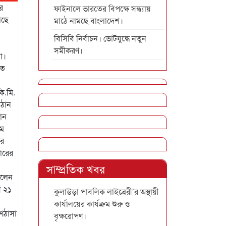
র
ফাইনালে ভারতের বিপক্ষে সন্ধ্যায়
াছে
মাঠে নামছে বাংলাদেশ।
বিসিবি নির্বাচন। ভোটযুদ্ধে নতুন
সমীকরণ।
া।
তে
ি.মি.
াঠান
কান
ুম
পর
ারের
সাম্প্রতিক খবর
িলেন
ে ২১
কুলাউড়া পাবলিক লাইব্রেরী’র অস্থায়ী
কার্যালয়ের কার্যক্রম শুরু ও
ণঠাসা
বৃক্ষরোপণ।