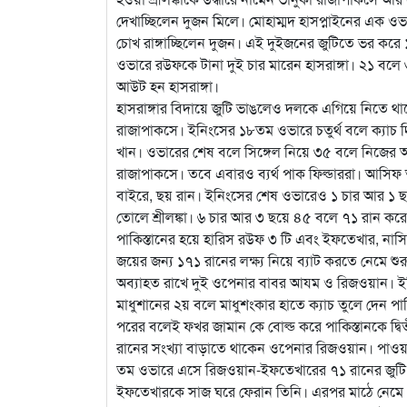
দেখাচ্ছিলেন দুজন মিলে। মোহাম্মদ হাসপ্নাইনের এক ও
চোখ রাঙ্গাচ্ছিলেন দুজন। এই দুইজনের জুটিতে ভর করে
ওভারে রউফকে টানা দুই চার মারেন হাসরাঙ্গা। ২১ বল
আউট হন হাসরাঙ্গা।
হাসরাঙ্গার বিদায়ে জুটি ভাঙলেও দলকে এগিয়ে নিতে থাক
রাজাপাকসে। ইনিংসের ১৮তম ওভারে চতুর্থ বলে ক্যাচ
খান। ওভারের শেষ বলে সিঙ্গেল নিয়ে ৩৫ বলে নিজের
রাজাপাকসে। তবে এবারও ব্যর্থ পাক ফিল্ডাররা। আসিফ 
বাইরে, ছয় রান। ইনিংসের শেষ ওভারেও ১ চার আর ১ ছয়
তোলে শ্রীলঙ্কা। ৬ চার আর ৩ ছয়ে ৪৫ বলে ৭১ রান ক
পাকিস্তানের হয়ে হারিস রউফ ৩ টি এবং ইফতেখার, নাস
জয়ের জন্য ১৭১ রানের লক্ষ্য নিয়ে ব্যাট করতে নেমে শ
অব্যাহত রাখে দুই ওপেনার বাবর আযম ও রিজওয়ান। ইনিংস
মাধুশানের ২য় বলে মাধুশংকার হাতে ক্যাচ তুলে দেন 
পরের বলেই ফখর জামান কে বোল্ড করে পাকিস্তানকে দ্বি
রানের সংখ্যা বাড়াতে থাকেন ওপেনার রিজওয়ান। পাওয়ার
তম ওভারে এসে রিজওয়ান-ইফতেখারের ৭১ রানের জুটি ভ
ইফতেখারকে সাজ ঘরে ফেরান তিনি। এরপর মাঠে নেমে খু