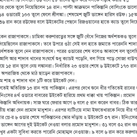
ভার থেকে তুলে নিয়েছিলেন ১৪ রান। পাল্টা আক্রমনে পাকিস্তানি বোলিংকে ভাল
 ১৪ ওভারেই ১০০ তুলে ফেলে শ্রীলঙ্কা। শেষমেশ জুটি ভাঙ্গেন হারিস রউফ। ১৫
ে ৩৬ রান করে রউফের বলে উইকেটের পেছনে রিজওয়ানের হাতে ক্যাচ তুলে দিয়
েন রাজাপাকসে। চামিকা করুণারত্নের সঙ্গে জুটি বেঁধে নিজের অর্ধশতকও তুলে
 দিয়েছিলেন রাজাপাকসে। তবে উপরে ওঠা সেই বল হাতে জমাতে পারেননি শাদ
 অর্ধশতক তুলে নেন রাজাপাকসে। পরের ওভারের শেষ বলেও আকাশে বল তুলে
আলি আর শাদাব খানের সংঘর্ষে শুধু ক্যাচই পড়েনি, বল গিয়ে পড়ে সোজা বাউন্
ে ১৫ রান তুলে নেয় লঙ্কানরা। নির্ধারিত ২০ ওভার শেষে ৬ উইকেটে ১৭০ রান
রে অপরাজিত থেকে মাঠ ছাড়েন রাজাপাকসে।
িম শাহ ও শাদাব খান ১টি করে উইকেট নেন।
ুরুতেই অতিরিক্ত ১০ রান পায় পাকিস্তান। এরপর দেখে শুনে ধীর গতিতেই রানের 
ের ৪র্থ ওভারে বাবরের উইকেট হারিয়ে প্রথম ধাক্কা খায় পাকিস্তান। প্রমোদ
পাকিস্তানি অধিনায়ক। সাজ ঘরে ফেরার আগে ৬ বলে ৫ রান করেন বাবর। ঠিক তা
তীয় ধাক্কা দেন প্রমোদ মাধুশান। এরপর ব্যটিংয়ে নামা ইফতেখারকে নিয়ে ধীর 
 প্লে-র ৬ ওভার শেষে পাকিস্তানের স্কোর দাঁড়ায় ২ উইকেটে ৩৭ রান। ইনিংসে
াঙ্গেন আগের দুই উইকেট নেওয়া বলার প্রমোদ মাধুশান। ৩১ বলে ৩২ রান ক
ব একটা সুবিধা করতে পারেনি মোহাম্মদ নেওয়াজ। ৯ বলে ৬ রান করে করুণার