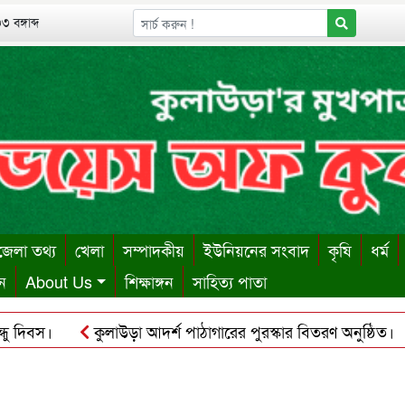
 বঙ্গাব্দ
েলা তথ্য
খেলা
সম্পাদকীয়
ইউনিয়নের সংবাদ
কৃষি
ধর্ম
ন
About Us
শিক্ষাঙ্গন
সাহিত্য পাতা
বস।
কুলাউড়া আদর্শ পাঠাগারের পুরস্কার বিতরণ অনুষ্ঠিত।
ক
য় ঋণের বোঝা সইতে না পেরে দোকান কর্মচারীর আত্মহত্যা।
কু