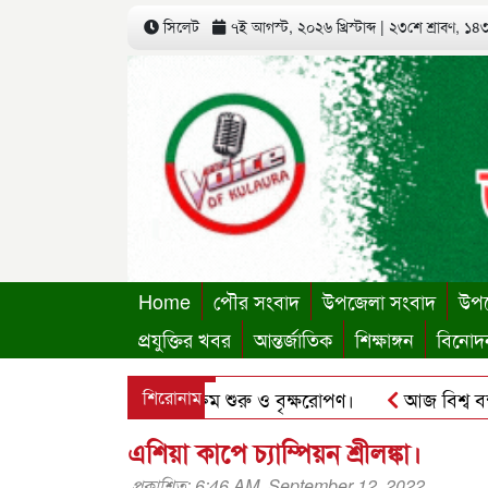
সিলেট
৭ই আগস্ট, ২০২৬ খ্রিস্টাব্দ
|
২৩শে শ্রাবণ, ১৪৩৩
Home
পৌর সংবাদ
উপজেলা সংবাদ
উপজ
প্রযুক্তির খবর
আন্তর্জাতিক
শিক্ষাঙ্গন
বিনোদ
থায়ী কার্যালয়ের কার্যক্রম শুরু ও বৃক্ষরোপণ।
শিরোনাম
আজ বিশ্ব বন্ধু দি
’র ছবি হোয়াটসঅ্যাপে ব্যবহার করে প্রতারণার চেষ্টা।
পৃথিমপাশা
এশিয়া কাপে চ্যাম্পিয়ন শ্রীলঙ্কা।
প্রকাশিত: 6:46 AM, September 12, 2022