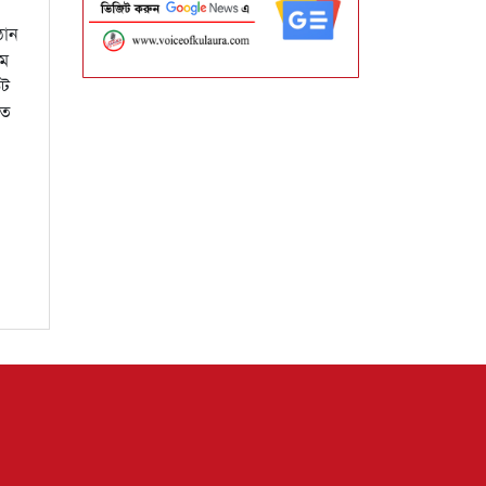
ঠান
তম
েট
মত