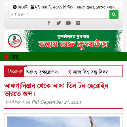
সিলেট
৮ই আগস্ট, ২০২৬ খ্রিস্টাব্দ
|
২৪শে শ্রাবণ, ১৪৩৩ বঙ্গাব্দ
মেনু
ের কার্যক্রম শুরু ও বৃক্ষরোপণ।
শিরোনাম
আজ বিশ্ব বন্ধু দিবস।
কুল
সঅ্যাপে ব্যবহার করে প্রতারণার চেষ্টা।
পৃথিমপাশায় ঋণের বোঝা
আফগানিস্তান থেকে আসা তিন টন হেরোইন
ভারতে জব্দ।
প্রকাশিত: 1:34 PM, September 21, 2021