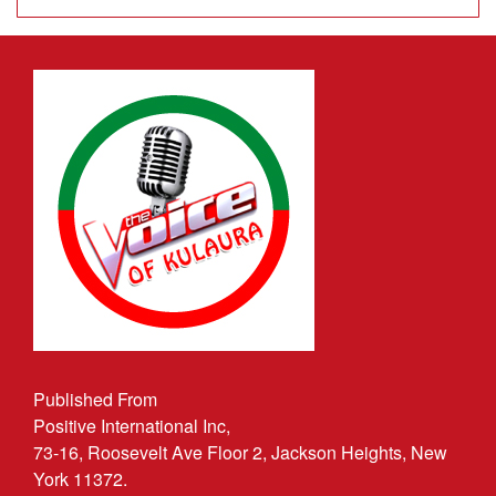
Published From
Positive International Inc,
73-16, Roosevelt Ave Floor 2, Jackson Heights, New
York 11372.