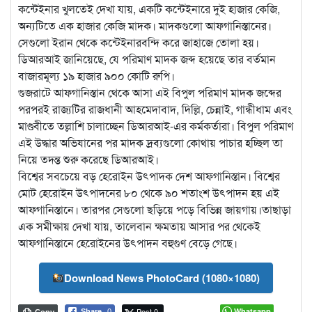
কন্টেইনার খুলতেই দেখা যায়, একটি কন্টেইনারে দুই হাজার কেজি,
অন্যটিতে এক হাজার কেজি মাদক। মাদকগুলো আফগানিস্তানের।
সেগুলো ইরান থেকে কন্টেইনারবন্দি করে জাহাজে তোলা হয়।
ডিআরআই জানিয়েছে, যে পরিমাণ মাদক জব্দ হয়েছে তার বর্তমান
বাজারমূল্য ১৯ হাজার ৯০০ কোটি রুপি।
গুজরাটে আফগানিস্তান থেকে আসা এই বিপুল পরিমাণ মাদক জব্দের
পরপরই রাজ্যটির রাজধানী আহমেদাবাদ, দিল্লি, চেন্নাই, গান্ধীধাম এবং
মাণ্ডবীতে তল্লাশি চালাচ্ছেন ডিআরআই-এর কর্মকর্তারা। বিপুল পরিমাণ
এই উদ্ধার অভিযানের পর মাদক দ্রব্যগুলো কোথায় পাচার হচ্ছিল তা
নিয়ে তদন্ত শুরু করেছে ডিআরআই।
বিশ্বের সবচেয়ে বড় হেরোইন উৎপাদক দেশ আফগানিস্তান। বিশ্বের
মোট হেরোইন উৎপাদনের ৮০ থেকে ৯০ শতাংশ উৎপাদন হয় এই
আফগানিস্তানে। তারপর সেগুলো ছড়িয়ে পড়ে বিভিন্ন জায়গায়।তাছাড়া
এক সমীক্ষায় দেখা যায়, তালেবান ক্ষমতায় আসার পর থেকেই
আফগানিস্তানে হেরোইনের উৎপাদন বহুগুণ বেড়ে গেছে।
Download News PhotoCard (1080×1080)
Post 0
Whatsapp
Share
0