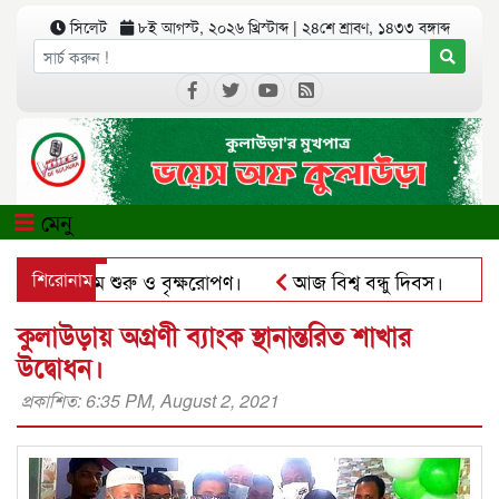
সিলেট
৮ই আগস্ট, ২০২৬ খ্রিস্টাব্দ
|
২৪শে শ্রাবণ, ১৪৩৩ বঙ্গাব্দ
মেনু
ের কার্যক্রম শুরু ও বৃক্ষরোপণ।
শিরোনাম
আজ বিশ্ব বন্ধু দিবস।
কুল
সঅ্যাপে ব্যবহার করে প্রতারণার চেষ্টা।
পৃথিমপাশায় ঋণের বোঝা
কুলাউড়ায় অগ্রণী ব্যাংক স্থানান্তরিত শাখার
উদ্বোধন।
প্রকাশিত: 6:35 PM, August 2, 2021