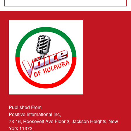
Published From
Positive International Inc,
73-16, Roosevelt Ave Floor 2, Jackson Heights, New
York 11372.