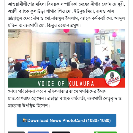
আওয়ামীলীগের মহিলা বিষয়ক সম্পাদিকা মেহের নীগার বেগম চৌধুরী,
অগ্রণী ব্যাংক কুলাউড়া শাখার পিও মো. ইউনুছ মিয়া, এসও আল
জান্নাতুল ফেরদৌস ও মো.নাজমুল ইসলাম, ব্যাংক কর্মকর্তা মো. আব্দুল
মতিন ও ব্যবসায়ী মো. জিল্লুর রহমান প্রমুখ।
দোয়া পরিচালনা করেন দক্ষিণবাজার জামে মসজিদের ইমাম
মাও.আশরাফ হোসেন। এছাড়া ব্যাংক কর্মকর্তা, ব্যবসায়ী নেতৃবৃন্দ ও
গ্রাহকরা উপস্থিত ছিলেন।
Download News PhotoCard (1080×1080)