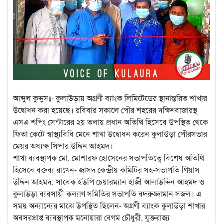
আব্দুল কুদ্দুসঃ- কুলাউড়ায় অগ্রণী ব্যাংক লিমিটেডের স্থানান্তরিত শাখার
উদ্বোধন করা হয়েছে। রবিবার সকালে পৌর শহরের দক্ষিণবাজারস্থ
এসএ শপিং সেন্টারের ২য় তলায় প্রধান অতিথি হিসেবে উপস্থিত থেকে
ফিতা কেটে স্বাস্থ্যবিধি মেনে শাখা উদ্বোধন করেন কুলাউড়া পৌরসভার
মেয়র অধ্যক্ষ সিপার উদ্দিন আহমদ।
শাখা ব্যবস্থাপক মো. মোশারফ হোসেনের সভাপতিত্বে বিশেষ অতিথি
হিসেবে বক্তব্য রাখেন- জাসদ কেন্দ্রীয় কমিটির সহ-সভাপতি গিয়াস
উদ্দিন আহমদ, সাবেক ইউপি চেয়ারম্যান হাজী আলাউদ্দিন আহমদ ও
কুলাউড়া ব্যবসায়ী কল্যাণ সমিতির সভাপতি বদরুজ্জামান সজল। এ
সময় অন্যান্যের মাঝে উপস্থিত ছিলেন- অগ্রণী ব্যাংক কুলাউড়া শাখার
অবসরপ্রাপ্ত ব্যবস্থাপক মনোয়ারা বেগম চৌধুরী, যুক্তরাজ্য