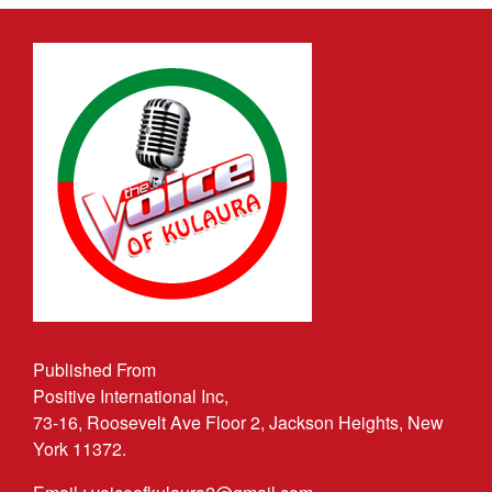
Published From
Positive International Inc,
73-16, Roosevelt Ave Floor 2, Jackson Heights, New
York 11372.